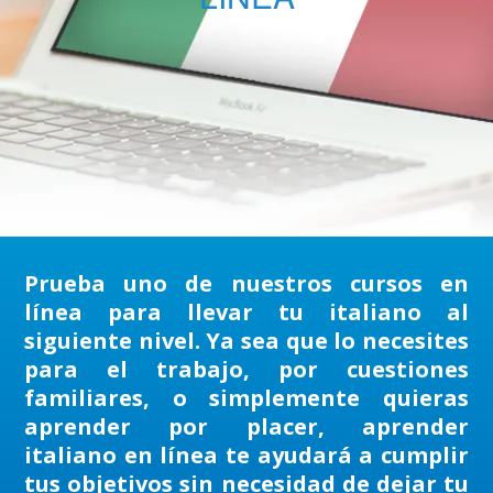
Prueba uno de nuestros cursos en
línea para llevar tu italiano al
siguiente nivel. Ya sea que lo necesites
para el trabajo, por cuestiones
familiares, o simplemente quieras
aprender por placer, aprender
italiano en línea te ayudará a cumplir
tus objetivos sin necesidad de dejar tu