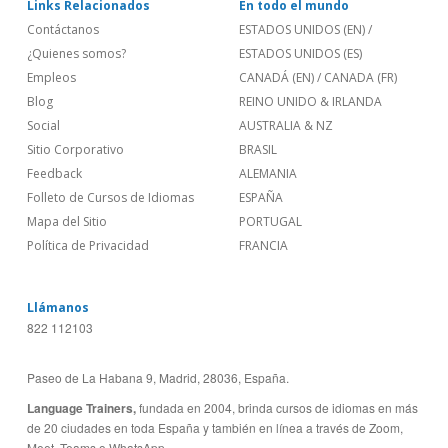
Links Relacionados
En todo el mundo
Contáctanos
ESTADOS UNIDOS (EN)
/
¿Quienes somos?
ESTADOS UNIDOS (ES)
Empleos
CANADÁ (EN)
/
CANADA (FR)
Blog
REINO UNIDO & IRLANDA
Social
AUSTRALIA & NZ
Sitio Corporativo
BRASIL
Feedback
ALEMANIA
Folleto de Cursos de Idiomas
ESPAÑA
Mapa del Sitio
PORTUGAL
Política de Privacidad
FRANCIA
Llámanos
822 112103
Paseo de La Habana 9, Madrid, 28036, España.
Language Trainers,
fundada en 2004, brinda cursos de idiomas en más
de 20 ciudades en toda España y también en línea a través de Zoom,
Meet, Teams o WhatsApp.