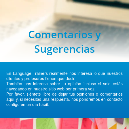
Comentarios y
Sugerencias
En Language Trainers realmente nos interesa lo que nuestros
clientes y profesores tienen que decir.
También nos interesa saber tu opinión incluso si solo estás
navegando en nuestro sitio web por primera vez.
Por favor, siéntete libre de dejar tus opiniones o comentarios
aquí y, si necesitas una respuesta, nos pondremos en contacto
contigo en un día hábil.