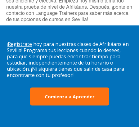
sea eficiente y efectiva. Empieza hoy mismo tomando
nuestra prueba de nivel de Afrikáans. Después, ¡ponte en
contacto con Language Trainers para saber más acerca
de tus opciones de cursos en Sevilla!
¡
Regístrate
hoy para nuestras clases de Afrikáans en
Sevilla! Programa tus lecciones cuando lo desees,
para que siempre puedas encontrar tiempo para
estudiar, independientemente de tu horario o
ubicación. ¡Ni siquiera tienes que salir de casa para
encontrarte con tu profesor!
Comienza a Aprender