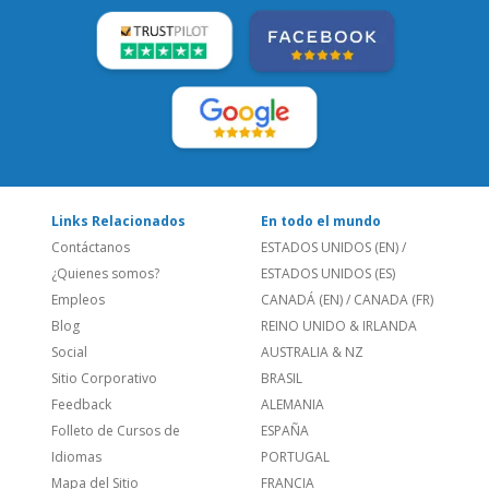
Links Relacionados
En todo el mundo
Contáctanos
ESTADOS UNIDOS (EN)
/
¿Quienes somos?
ESTADOS UNIDOS (ES)
Empleos
CANADÁ (EN)
/
CANADA (FR)
Blog
REINO UNIDO & IRLANDA
Social
AUSTRALIA & NZ
Sitio Corporativo
BRASIL
Feedback
ALEMANIA
Folleto de Cursos de
ESPAÑA
Idiomas
PORTUGAL
Mapa del Sitio
FRANCIA