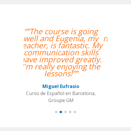
“”Hemos realizado
nuestra primera clase y
estamos muy
contentos. Nuestra
profesora es una
mujer encantadora,
que nos ha dado una
clase muy dinámica y
entretenida.””
Alba Fuertes Simón
Curso de Sueco en Valencia