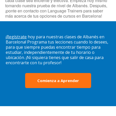
cada clase sea eficiente y efectiva. Empieza hoy mismo
tomando nuestra prueba de nivel de Albanés. Después,
¡ponte en contacto con Language Trainers para saber
más acerca de tus opciones de cursos en Barcelona!
¡
Regístrate
hoy para nuestras clases de Albanés en
Barcelona! Programa tus lecciones cuando lo desees,
para que siempre puedas encontrar tiempo para
estudiar, independientemente de tu horario o
ubicación. ¡Ni siquiera tienes que salir de casa para
encontrarte con tu profesor!
Comienza a Aprender