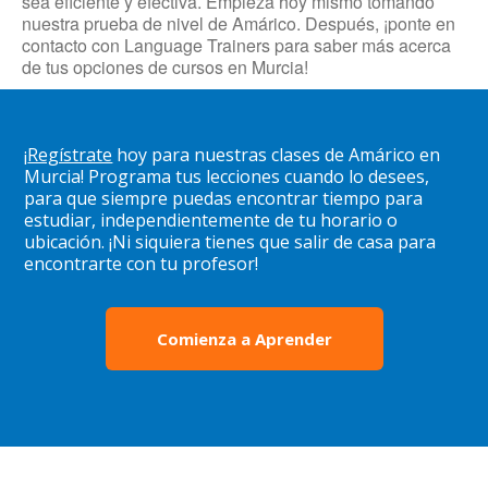
sea eficiente y efectiva. Empieza hoy mismo tomando
nuestra prueba de nivel de Amárico. Después, ¡ponte en
contacto con Language Trainers para saber más acerca
de tus opciones de cursos en Murcia!
¡
Regístrate
hoy para nuestras clases de Amárico en
Murcia! Programa tus lecciones cuando lo desees,
para que siempre puedas encontrar tiempo para
estudiar, independientemente de tu horario o
ubicación. ¡Ni siquiera tienes que salir de casa para
encontrarte con tu profesor!
Comienza a Aprender