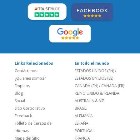
LEE NUESTRAS RESEÑAS:
Links Relacionados
En todo el mundo
Contáctanos
ESTADOS UNIDOS (EN)
/
¿Quienes somos?
ESTADOS UNIDOS (ES)
Empleos
CANADÁ (EN)
/
CANADA (FR)
Blog
REINO UNIDO & IRLANDA
Social
AUSTRALIA & NZ
Sitio Corporativo
BRASIL