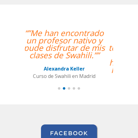
“”The course is going
well and Eugenia, my
teacher, is fantastic. My
communication skills
have improved greatly.
I'm really enjoying the
lessons!””
Miguel Eufrasio
Curso de Español en Barcelona,
Groupe GM