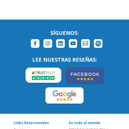
LEE NUESTRAS RESEÑAS:
Links Relacionados
En todo el mundo
Contáctanos
ESTADOS UNIDOS (EN)
/
¿Quienes somos?
ESTADOS UNIDOS (ES)
Empleos
CANADÁ (EN)
/
CANADA (FR)
Blog
REINO UNIDO & IRLANDA
Social
AUSTRALIA & NZ