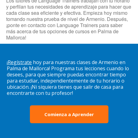
Los tutores de Language Trainers trabajan con tu horario
y perfilan tus necesidades de aprendizaje para hacer que
cada clase sea eficiente y efectiva. Empieza hoy mismo
tomando nuestra prueba de nivel de Armenio. Después,
¡ponte en contacto con Language Trainers para saber
más acerca de tus opciones de cursos en Palma de
Mallorca!
¡
Regístrate
hoy para nuestras clases de Armenio en
Palma de Mallorca! Programa tus lecciones cuando lo
desees, para que siempre puedas encontrar tiempo
para estudiar, independientemente de tu horario o
ubicación. ¡Ni siquiera tienes que salir de casa para
encontrarte con tu profesor!
Comienza a Aprender