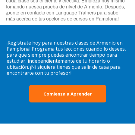
cada clase sea eficiente y efectiva. Empieza hoy mismo
tomando nuestra prueba de nivel de Armenio. Después,
¡ponte en contacto con Language Trainers para saber
más acerca de tus opciones de cursos en Pamplona!
¡
Regístrate
hoy para nuestras clases de Armenio en
Pamplona! Programa tus lecciones cuando lo desees,
para que siempre puedas encontrar tiempo para
estudiar, independientemente de tu horario o
ubicación. ¡Ni siquiera tienes que salir de casa para
encontrarte con tu profesor!
Comienza a Aprender