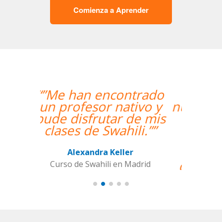
Comienza a Aprender
“”Hemos realizado
nuestra primera clase y
estamos muy
contentos. Nuestra
profesora es una
mujer encantadora,
que nos ha dado una
clase muy dinámica y
entretenida.””
Alba Fuertes Simón