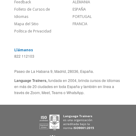
¿Quienes somos?
ESTADOS UNIDOS (ES)
Empleos
CANADÁ (EN)
/
CANADA (FR)
Blog
REINO UNIDO & IRLANDA
Social
AUSTRALIA & NZ
Sitio Corporativo
BRASIL
Feedback
ALEMANIA
Folleto de Cursos de
ESPAÑA
Idiomas
PORTUGAL
Mapa del Sitio
FRANCIA
Política de Privacidad
Llámanos
822 112103
Paseo de La Habana 9, Madrid, 28036, España.
Language Trainers,
fundada en 2004, brinda cursos de idiomas
en más de 20 ciudades en toda España y también en línea a
través de Zoom, Meet, Teams o WhatsApp.