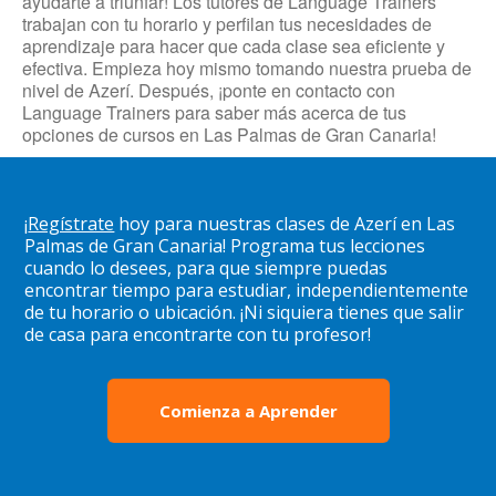
ayudarte a triunfar! Los tutores de Language Trainers
trabajan con tu horario y perfilan tus necesidades de
aprendizaje para hacer que cada clase sea eficiente y
efectiva. Empieza hoy mismo tomando nuestra prueba de
nivel de Azerí. Después, ¡ponte en contacto con
Language Trainers para saber más acerca de tus
opciones de cursos en Las Palmas de Gran Canaria!
¡
Regístrate
hoy para nuestras clases de Azerí en Las
Palmas de Gran Canaria! Programa tus lecciones
cuando lo desees, para que siempre puedas
encontrar tiempo para estudiar, independientemente
de tu horario o ubicación. ¡Ni siquiera tienes que salir
de casa para encontrarte con tu profesor!
Comienza a Aprender