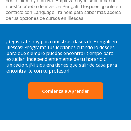
sea eficiente y efectiva. Empieza hoy mismo tomando
nuestra prueba de nivel de Bengalí. Después, ¡ponte en
contacto con Language Trainers para saber más acerca
de tus opciones de cursos en Illescas!
¡
Regístrate
hoy para nuestras clases de Bengalí en
Illescas! Programa tus lecciones cuando lo desees,
para que siempre puedas encontrar tiempo para
estudiar, independientemente de tu horario o
ubicación. ¡Ni siquiera tienes que salir de casa para
encontrarte con tu profesor!
Comienza a Aprender