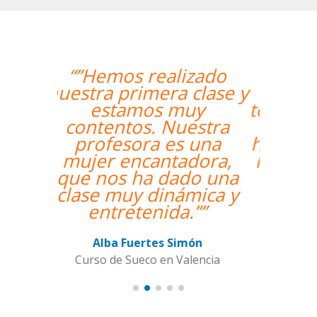
“”The course is going
well and Eugenia, my
teacher, is fantastic. My
communication skills
have improved greatly.
I'm really enjoying the
lessons!””
Miguel Eufrasio
Curso de Español en Barcelona,
Groupe GM