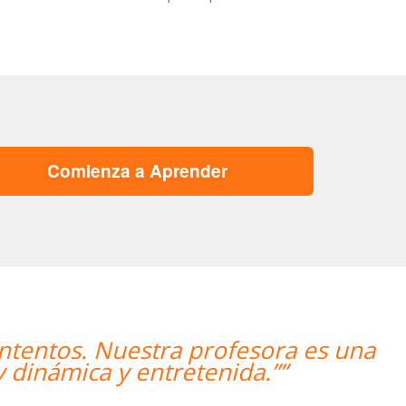
Comienza a Aprender
a es una
“”The course is going well 
”
impro