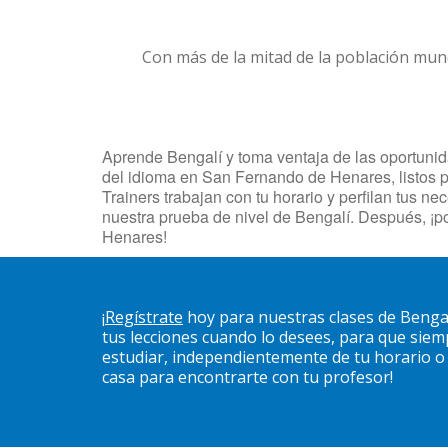
Con más de la mitad de la población mun
Aprende Bengalí y toma ventaja de las oportunid
del idioma en San Fernando de Henares, listos p
Trainers trabajan con tu horario y perfilan tus 
nuestra prueba de nivel de Bengalí. Después, ¡
Henares!
¡
Regístrate
hoy para nuestras clases de Benga
tus lecciones cuando lo desees, para que sie
estudiar, independientemente de tu horario o u
casa para encontrarte con tu profesor!