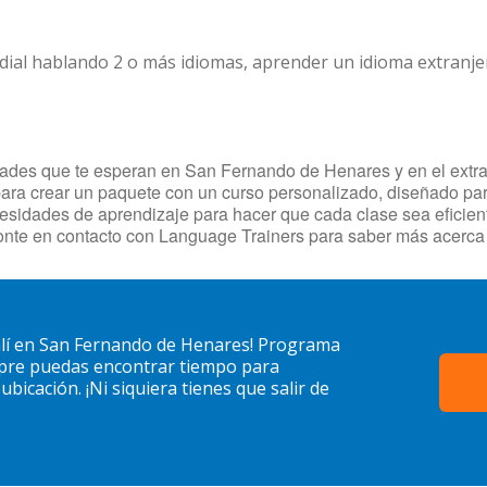
dial hablando 2 o más idiomas, aprender un idioma extranj
ades que te esperan en San Fernando de Henares y en el extranj
ara crear un paquete con un curso personalizado, diseñado para
necesidades de aprendizaje para hacer que cada clase sea efici
ponte en contacto con Language Trainers para saber más acerc
lí en San Fernando de Henares! Programa
mpre puedas encontrar tiempo para
bicación. ¡Ni siquiera tienes que salir de