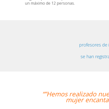
un máximo de 12 personas.
profesores de
se han registr
lizado nuestra primera clase y esta
er encantadora, que nos ha dado una