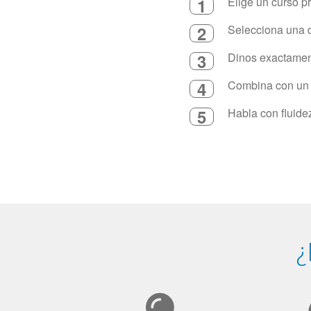
1
Elige un curso p
2
Selecciona una d
3
Dinos exactament
4
Combina con un in
5
Habla con fluide
¿