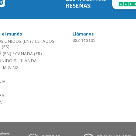
RESEÑAS:
o el mundo
Llámanos
822 112103
S UNIDOS (EN)
/
ESTADOS
(ES)
 (EN)
/
CANADA (FR)
UNIDO & IRLANDA
LIA & NZ
IA
A
GAL
A