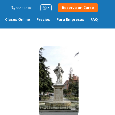
Reserva un Curso
822 112103
Clases Online
Precios
Para Empresas
FAQ
n