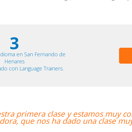
3
 idioma en San Fernando de
Henares
ado con Language Trainers.
mos muy contentos. Nuestra profesor
 clase muy dinámica y entretenida.”