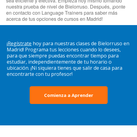
sea eficiente y efectiva. Empieza hoy mismo tomando
nuestra prueba de nivel de Bielorruso. Después, ¡ponte
en contacto con Language Trainers para saber más
acerca de tus opciones de cursos en Madrid!
¡
Regístrate
hoy para nuestras clases de Bielorruso en
Madrid! Programa tus lecciones cuando lo desees,
para que siempre puedas encontrar tiempo para
estudiar, independientemente de tu horario o
ubicación. ¡Ni siquiera tienes que salir de casa para
encontrarte con tu profesor!
Comienza a Aprender