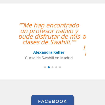
“”The course is going
well and Eugenia, my
teacher, is fantastic. My
communication skills
have improved greatly.
I'm really enjoying the
lessons!””
Miguel Eufrasio
Curso de Español en Barcelona,
Groupe GM