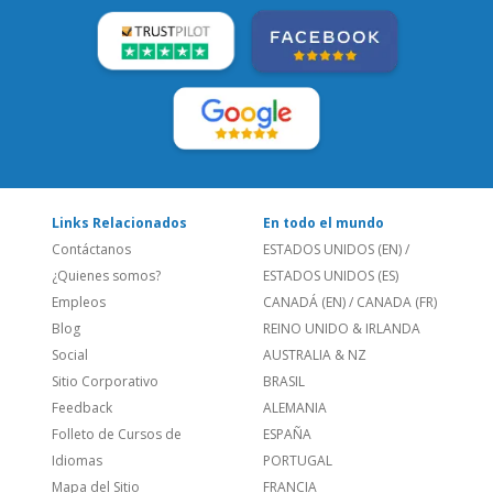
LEE NUESTRAS RESEÑAS:
Links Relacionados
En todo el mundo
Contáctanos
ESTADOS UNIDOS (EN)
/
¿Quienes somos?
ESTADOS UNIDOS (ES)
Empleos
CANADÁ (EN)
/
CANADA (FR)
Blog
REINO UNIDO & IRLANDA
Social
AUSTRALIA & NZ
Sitio Corporativo
BRASIL