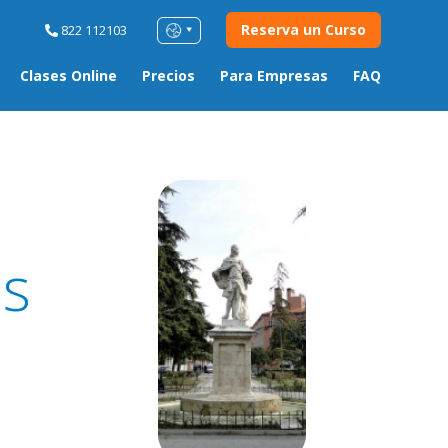
Reserva un Curso
822 112103
Clases Online
Precios
Para Empresas
FAQ
o
es