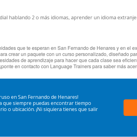
dial hablando 2 o más idiomas, aprender un idioma extranj
nidades que te esperan en San Fernando de Henares y en el extra
ara crear un paquete con un curso personalizado, diseñado para
necesidades de aprendizaje para hacer que cada clase sea efici
, ¡ponte en contacto con Language Trainers para saber más ace
rruso en San Fernando de Henares!
ra que siempre puedas encontrar tiempo
o o ubicación. ¡Ni siquiera tienes que salir