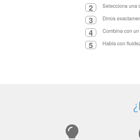
2
Selecciona una d
3
Dinos exactament
4
Combina con un in
5
Habla con fluide
¿