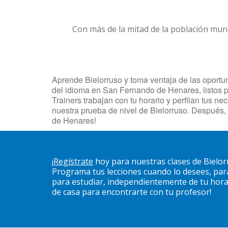
Con más de la mitad de la población mun
Aprende Bielorruso y toma ventaja de las oportu
del idioma en San Fernando de Henares, listos p
Trainers trabajan con tu horario y perfilan tus 
nuestra prueba de nivel de Bielorruso. Después
de Henares!
¡
Regístrate
hoy para nuestras clases de Bielo
Programa tus lecciones cuando lo desees, pa
para estudiar, independientemente de tu horari
de casa para encontrarte con tu profesor!