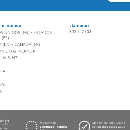
o el mundo
Llámanos
822 112103
S UNIDOS (EN)
/
ESTADOS
(ES)
 (EN)
/
CANADA (FR)
UNIDO & IRLANDA
LIA & NZ
IA
A
GAL
A