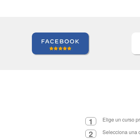
1
Elige un curso p
2
Selecciona una d