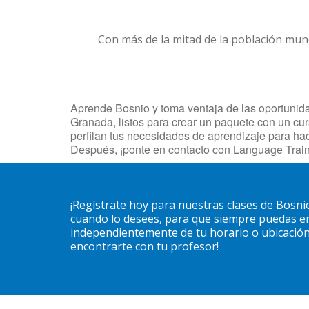
Con más de la mitad de la población mun
Aprende Bosnio y toma ventaja de las oportunidad
Granada, listos para crear un paquete con un cur
perfilan tus necesidades de aprendizaje para ha
Después, ¡ponte en contacto con Language Train
¡
Regístrate
hoy para nuestras clases de Bosni
cuando lo desees, para que siempre puedas en
independientemente de tu horario o ubicación. 
encontrarte con tu profesor!