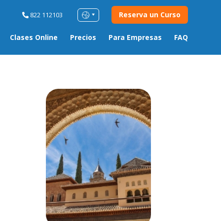
Reserva un Curso
822 112103
Clases Online
Precios
Para Empresas
FAQ