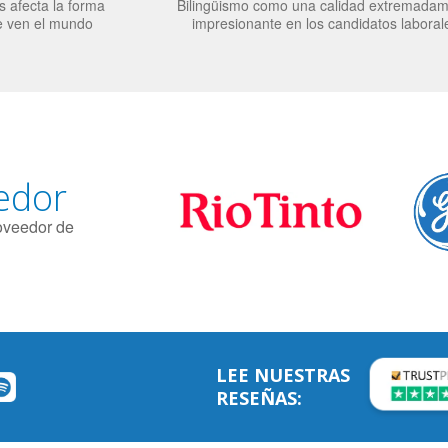
 afecta la forma
Bilingüismo como una calidad extremada
e ven el mundo
impresionante en los candidatos laboral
edor
roveedor de
LEE NUESTRAS
RESEÑAS: