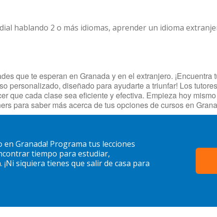
dial hablando 2 o más idiomas, aprender un idioma extranj
es que te esperan en Granada y en el extranjero. ¡Encuentra tu
so personalizado, diseñado para ayudarte a triunfar! Los tutore
cer que cada clase sea eficiente y efectiva. Empieza hoy mism
ers para saber más acerca de tus opciones de cursos en Gran
o en Granada! Programa tus lecciones
contrar tiempo para estudiar,
¡Ni siquiera tienes que salir de casa para