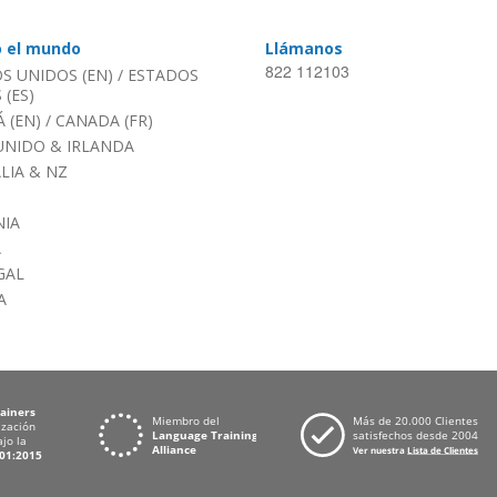
o el mundo
Llámanos
822 112103
S UNIDOS (EN)
/
ESTADOS
(ES)
 (EN)
/
CANADA (FR)
UNIDO & IRLANDA
LIA & NZ
IA
A
GAL
A