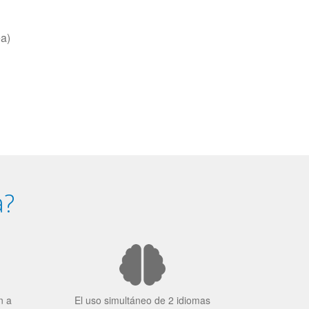
ea)
a?
n a
El uso simultáneo de 2 idiomas