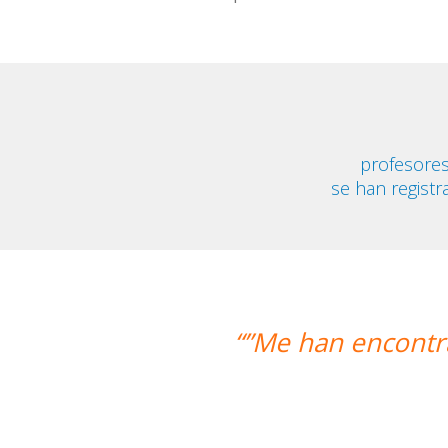
profesore
se han registr
trado un profesor nativo y pude disfr
Alexandra Keller
Curso de Swahili en Madrid