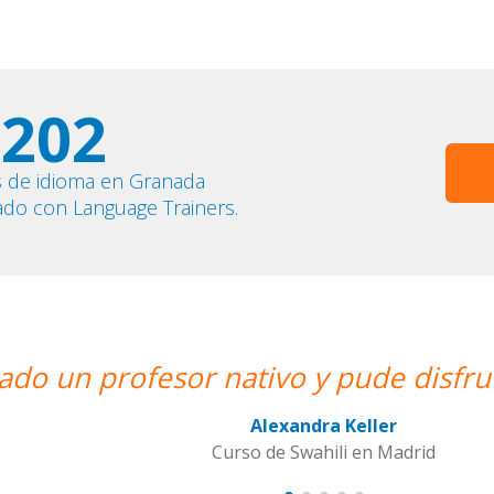
202
s de idioma en Granada
ado con Language Trainers.
utar de mis clases de Swahili.””