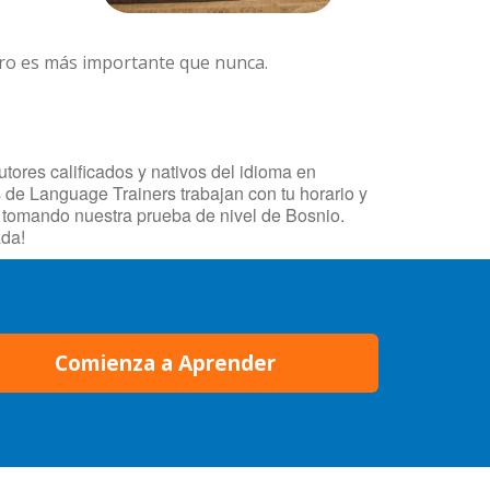
ero es más importante que nunca.
tores calificados y nativos del idioma en
s de Language Trainers trabajan con tu horario y
o tomando nuestra prueba de nivel de Bosnio.
ada!
Comienza a Aprender