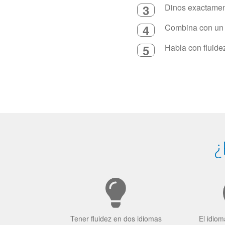
3
Dinos exactament
4
Combina con un in
5
Habla con fluide
¿
Tener fluidez en dos idiomas
El idiom