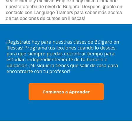
sea eficiente y efectiva. Empieza hoy mismo tomando
nuestra prueba de nivel de Búlgaro. Después, ¡ponte en
contacto con Language Trainers para saber más acerca
de tus opciones de cursos en Illescas!
¡
Regístrate
hoy para nuestras clases de Búlgaro en
Illescas! Programa tus lecciones cuando lo desees,
para que siempre puedas encontrar tiempo para
estudiar, independientemente de tu horario o
ubicación. ¡Ni siquiera tienes que salir de casa para
encontrarte con tu profesor!
Comienza a Aprender