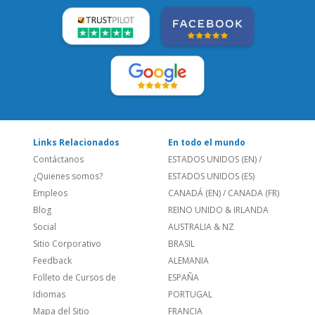
Links Relacionados
En todo el mundo
Contáctanos
ESTADOS UNIDOS (EN)
/
¿Quienes somos?
ESTADOS UNIDOS (ES)
Empleos
CANADÁ (EN)
/
CANADA (FR)
Blog
REINO UNIDO & IRLANDA
Social
AUSTRALIA & NZ
Sitio Corporativo
BRASIL
Feedback
ALEMANIA
Folleto de Cursos de
ESPAÑA
Idiomas
PORTUGAL
Mapa del Sitio
FRANCIA