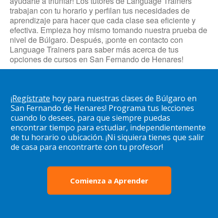
ayudarte a triunfar! Los tutores de Language Trainers
trabajan con tu horario y perfilan tus necesidades de
aprendizaje para hacer que cada clase sea eficiente y
efectiva. Empieza hoy mismo tomando nuestra prueba de
nivel de Búlgaro. Después, ¡ponte en contacto con
Language Trainers para saber más acerca de tus
opciones de cursos en San Fernando de Henares!
¡
Regístrate
hoy para nuestras clases de Búlgaro en
San Fernando de Henares! Programa tus lecciones
cuando lo desees, para que siempre puedas
encontrar tiempo para estudiar, independientemente
de tu horario o ubicación. ¡Ni siquiera tienes que salir
de casa para encontrarte con tu profesor!
Comienza a Aprender