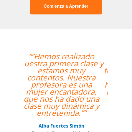
Comienza a Aprender
“”The course is going
well and Eugenia, my
teacher, is fantastic. My
communication skills
have improved greatly.
I'm really enjoying the
lessons!””
Miguel Eufrasio
Curso de Español en Barcelona,
Groupe GM