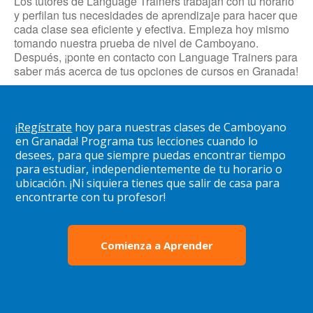
Los tutores de Language Trainers trabajan con tu horario
y perfilan tus necesidades de aprendizaje para hacer que
cada clase sea eficiente y efectiva. Empieza hoy mismo
tomando nuestra prueba de nivel de Camboyano.
Después, ¡ponte en contacto con Language Trainers para
saber más acerca de tus opciones de cursos en Granada!
¡
Regístrate
hoy para nuestras clases de Camboyano
en Granada! Programa tus lecciones cuando lo
desees, para que siempre puedas encontrar tiempo
para estudiar, independientemente de tu horario o
ubicación. ¡Ni siquiera tienes que salir de casa para
encontrarte con tu profesor!
Comienza a Aprender