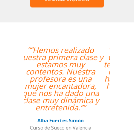
“”The course is going
well and Eugenia, my
teacher, is fantastic. My
communication skills
have improved greatly.
I'm really enjoying the
lessons!””
Miguel Eufrasio
Curso de Español en Barcelona,
Groupe GM