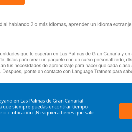
dial hablando 2 o más idiomas, aprender un idioma extranj
idades que te esperan en Las Palmas de Gran Canaria y en el e
, listos para crear un paquete con un curso personalizado, dis
filan tus necesidades de aprendizaje para hacer que cada clase
 Después, ¡ponte en contacto con Language Trainers para sabe
yano en Las Palmas de Gran Canaria!
ra que siempre puedas encontrar tiempo
o o ubicación. ¡Ni siquiera tienes que salir