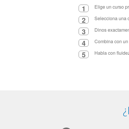
1
Elige un curso p
2
Selecciona una d
3
Dinos exactament
4
Combina con un in
5
Habla con fluide
¿