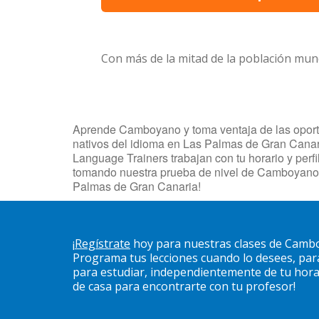
Con más de la mitad de la población mun
Aprende Camboyano y toma ventaja de las oportun
nativos del idioma en Las Palmas de Gran Canaria
Language Trainers trabajan con tu horario y per
tomando nuestra prueba de nivel de Camboyano.
Palmas de Gran Canaria!
¡
Regístrate
hoy para nuestras clases de Cambo
Programa tus lecciones cuando lo desees, pa
para estudiar, independientemente de tu horari
de casa para encontrarte con tu profesor!