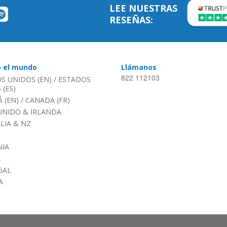
LEE NUESTRAS
RESEÑAS:
o el mundo
Llámanos
822 112103
S UNIDOS (EN)
/
ESTADOS
(ES)
 (EN)
/
CANADA (FR)
UNIDO & IRLANDA
LIA & NZ
IA
A
GAL
A