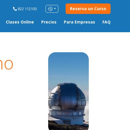
Reserva un Curso
822 112103
Clases Online
Precios
Para Empresas
FAQ
no