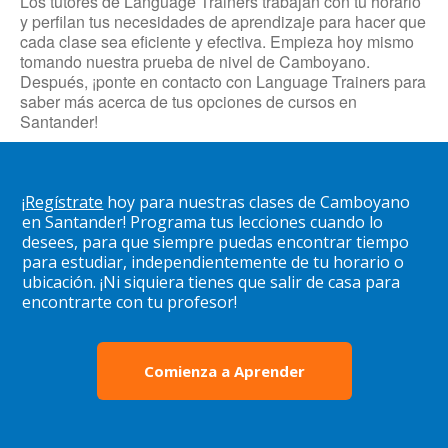
Los tutores de Language Trainers trabajan con tu horario
y perfilan tus necesidades de aprendizaje para hacer que
cada clase sea eficiente y efectiva. Empieza hoy mismo
tomando nuestra prueba de nivel de Camboyano.
Después, ¡ponte en contacto con Language Trainers para
saber más acerca de tus opciones de cursos en
Santander!
¡
Regístrate
hoy para nuestras clases de Camboyano
en Santander! Programa tus lecciones cuando lo
desees, para que siempre puedas encontrar tiempo
para estudiar, independientemente de tu horario o
ubicación. ¡Ni siquiera tienes que salir de casa para
encontrarte con tu profesor!
Comienza a Aprender