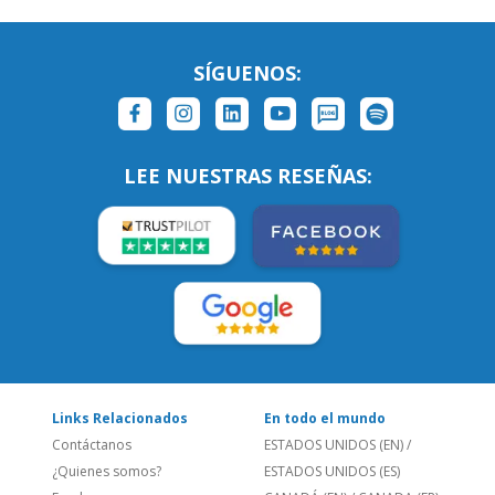
LEE NUESTRAS RESEÑAS:
Links Relacionados
En todo el mundo
Contáctanos
ESTADOS UNIDOS (EN)
/
¿Quienes somos?
ESTADOS UNIDOS (ES)
Empleos
CANADÁ (EN)
/
CANADA (FR)
Blog
REINO UNIDO & IRLANDA
Social
AUSTRALIA & NZ
Sitio Corporativo
BRASIL