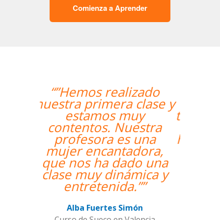
Comienza a Aprender
“”The course is going
well and Eugenia, my
teacher, is fantastic. My
communication skills
have improved greatly.
I'm really enjoying the
lessons!””
Miguel Eufrasio
Curso de Español en Barcelona,
Groupe GM