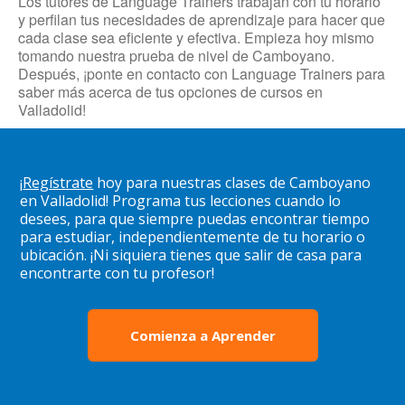
Los tutores de Language Trainers trabajan con tu horario
y perfilan tus necesidades de aprendizaje para hacer que
cada clase sea eficiente y efectiva. Empieza hoy mismo
tomando nuestra prueba de nivel de Camboyano.
Después, ¡ponte en contacto con Language Trainers para
saber más acerca de tus opciones de cursos en
Valladolid!
¡
Regístrate
hoy para nuestras clases de Camboyano
en Valladolid! Programa tus lecciones cuando lo
desees, para que siempre puedas encontrar tiempo
para estudiar, independientemente de tu horario o
ubicación. ¡Ni siquiera tienes que salir de casa para
encontrarte con tu profesor!
Comienza a Aprender