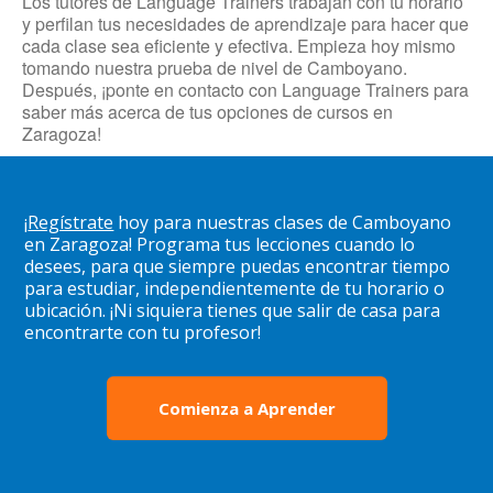
Los tutores de Language Trainers trabajan con tu horario
y perfilan tus necesidades de aprendizaje para hacer que
cada clase sea eficiente y efectiva. Empieza hoy mismo
tomando nuestra prueba de nivel de Camboyano.
Después, ¡ponte en contacto con Language Trainers para
saber más acerca de tus opciones de cursos en
Zaragoza!
¡
Regístrate
hoy para nuestras clases de Camboyano
en Zaragoza! Programa tus lecciones cuando lo
desees, para que siempre puedas encontrar tiempo
para estudiar, independientemente de tu horario o
ubicación. ¡Ni siquiera tienes que salir de casa para
encontrarte con tu profesor!
Comienza a Aprender