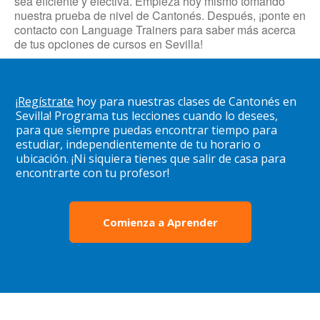
sea eficiente y efectiva. Empieza hoy mismo tomando
nuestra prueba de nivel de Cantonés. Después, ¡ponte en
contacto con Language Trainers para saber más acerca
de tus opciones de cursos en Sevilla!
¡
Regístrate
hoy para nuestras clases de Cantonés en
Sevilla! Programa tus lecciones cuando lo desees,
para que siempre puedas encontrar tiempo para
estudiar, independientemente de tu horario o
ubicación. ¡Ni siquiera tienes que salir de casa para
encontrarte con tu profesor!
Comienza a Aprender