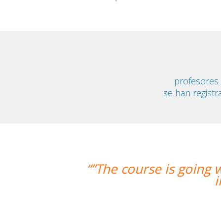
profesores
se han registr
e is going well and Eugenia, my teach
improved greatly. I'm reall
Miguel Eu
Curso de Español en Ba