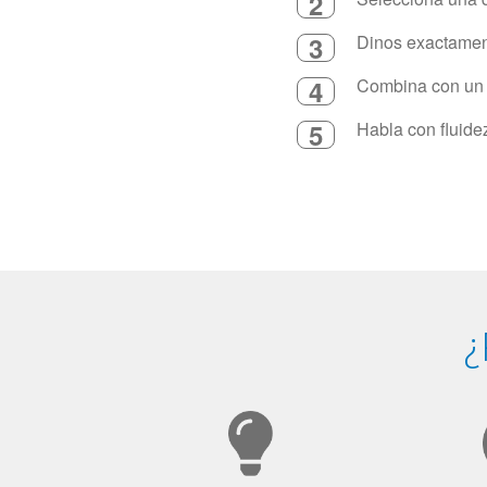
2
3
Dinos exactament
4
Combina con un in
5
Habla con fluide
¿