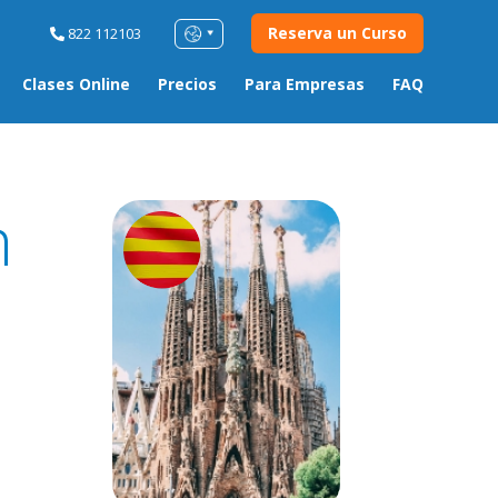
Reserva un Curso
822 112103
Clases Online
Precios
Para Empresas
FAQ
n