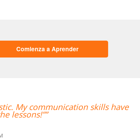
Comienza a Aprender
ills have
“”Hemos realizado nuestra
mujer encantadora,