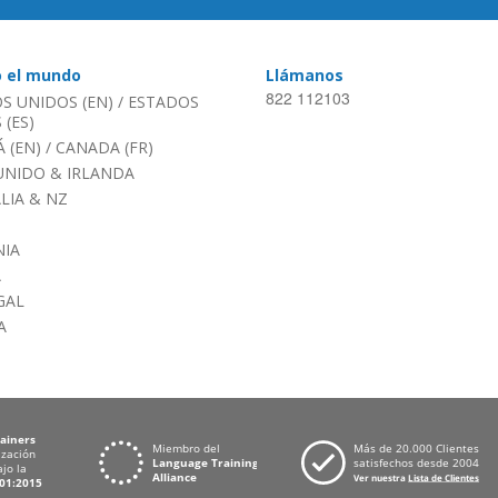
o el mundo
Llámanos
822 112103
S UNIDOS (EN)
/
ESTADOS
(ES)
 (EN)
/
CANADA (FR)
UNIDO & IRLANDA
LIA & NZ
IA
A
GAL
A