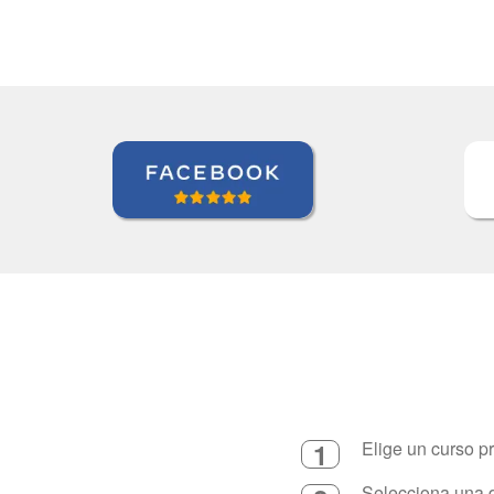
1
Elige un curso p
Selecciona una d