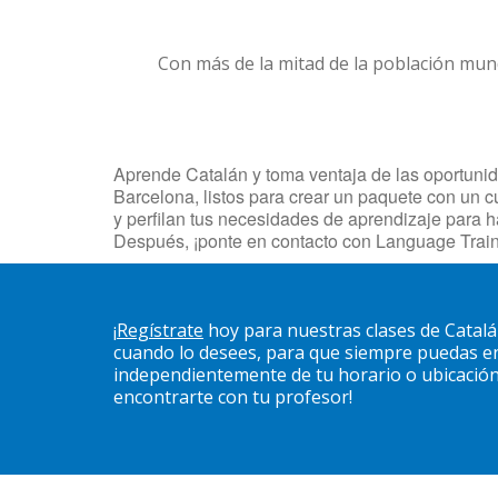
Con más de la mitad de la población mun
Aprende Catalán y toma ventaja de las oportunida
Barcelona, listos para crear un paquete con un c
y perfilan tus necesidades de aprendizaje para 
Después, ¡ponte en contacto con Language Train
¡
Regístrate
hoy para nuestras clases de Catalá
cuando lo desees, para que siempre puedas en
independientemente de tu horario o ubicación. 
encontrarte con tu profesor!