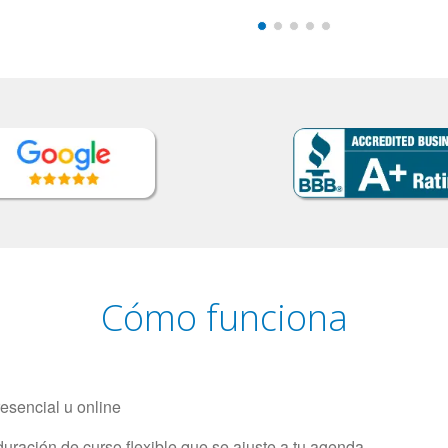
Cómo funciona
resencial u online
uración de curso flexible que se ajuste a tu agenda