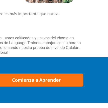
ero es más importante que nunca.
tutores calificados y nativos del idioma en
res de Language Trainers trabajan con tu horario
mo tomando nuestra prueba de nivel de Catalán.
lona!
Comienza a Aprender