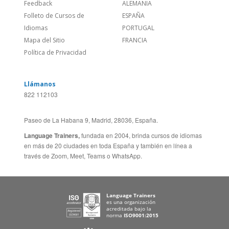
¿Quienes somos?
ESTADOS UNIDOS (ES)
Empleos
CANADÁ (EN)
/
CANADA (FR)
Blog
REINO UNIDO & IRLANDA
Social
AUSTRALIA & NZ
Sitio Corporativo
BRASIL
Feedback
ALEMANIA
Folleto de Cursos de
ESPAÑA
Idiomas
PORTUGAL
Mapa del Sitio
FRANCIA
Política de Privacidad
Llámanos
822 112103
Paseo de La Habana 9, Madrid, 28036, España.
Language Trainers,
fundada en 2004, brinda cursos de idiomas
en más de 20 ciudades en toda España y también en línea a
través de Zoom, Meet, Teams o WhatsApp.