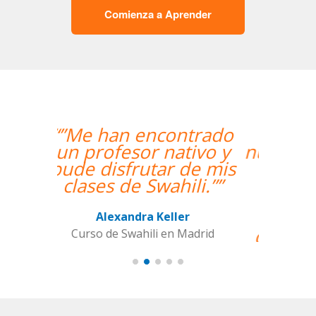
Comienza a Aprender
“”Hemos realizado
nuestra primera clase y
estamos muy
contentos. Nuestra
profesora es una
mujer encantadora,
que nos ha dado una
clase muy dinámica y
entretenida.””
Alba Fuertes Simón