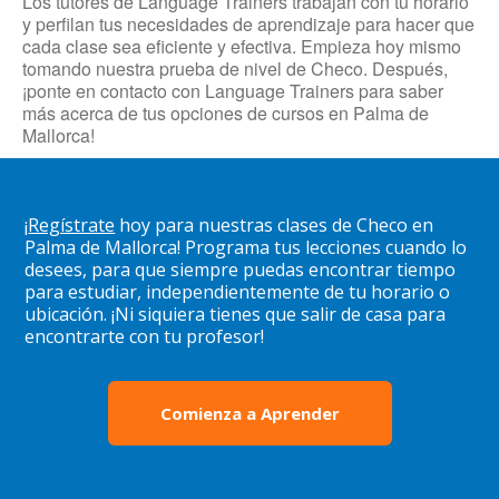
Los tutores de Language Trainers trabajan con tu horario
y perfilan tus necesidades de aprendizaje para hacer que
cada clase sea eficiente y efectiva. Empieza hoy mismo
tomando nuestra prueba de nivel de Checo. Después,
¡ponte en contacto con Language Trainers para saber
más acerca de tus opciones de cursos en Palma de
Mallorca!
¡
Regístrate
hoy para nuestras clases de Checo en
Palma de Mallorca! Programa tus lecciones cuando lo
desees, para que siempre puedas encontrar tiempo
para estudiar, independientemente de tu horario o
ubicación. ¡Ni siquiera tienes que salir de casa para
encontrarte con tu profesor!
Comienza a Aprender