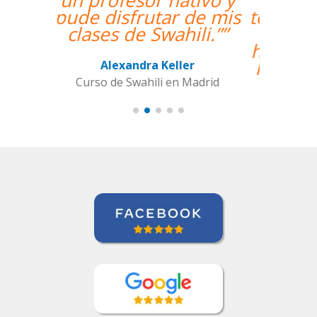
well and Eugenia, my
teacher, is fantastic. My
communication skills
have improved greatly.
I'm really enjoying the
lessons!””
Miguel Eufrasio
Curso de Español en Barcelona,
Groupe GM