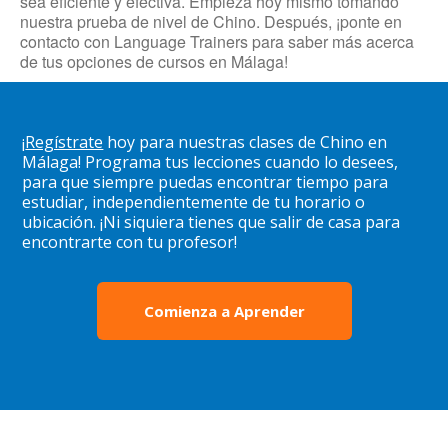
sea eficiente y efectiva. Empieza hoy mismo tomando
nuestra prueba de nivel de Chino. Después, ¡ponte en
contacto con Language Trainers para saber más acerca
de tus opciones de cursos en Málaga!
¡
Regístrate
hoy para nuestras clases de Chino en
Málaga! Programa tus lecciones cuando lo desees,
para que siempre puedas encontrar tiempo para
estudiar, independientemente de tu horario o
ubicación. ¡Ni siquiera tienes que salir de casa para
encontrarte con tu profesor!
Comienza a Aprender