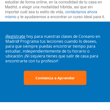
estudiar de forma online, en la comodidad de tu casa en
Madrid, o elegir una modalidad híbrida, así que sin
importar cuál sea tu estilo de vida,
contáctanos ahora
mismo
y te ayudaremos a encontrar un curso ideal para ti.
¡
Regístrate
hoy para nuestras clases de Coreano en
Madrid! Programa tus lecciones cuando lo desees,
para que siempre puedas encontrar tiempo para
estudiar, independientemente de tu horario o
ubicación. ¡Ni siquiera tienes que salir de casa para
encontrarte con tu profesor!
Comienza a Aprender