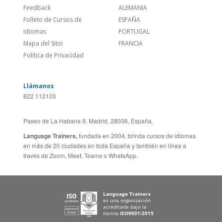
Empleos
CANADÁ (EN)
/
CANADA (FR)
Blog
REINO UNIDO & IRLANDA
Social
AUSTRALIA & NZ
Sitio Corporativo
BRASIL
Feedback
ALEMANIA
Folleto de Cursos de
ESPAÑA
Idiomas
PORTUGAL
Mapa del Sitio
FRANCIA
Política de Privacidad
Llámanos
822 112103
Paseo de La Habana 9, Madrid, 28036, España.
Language Trainers,
fundada en 2004, brinda cursos de idiomas
en más de 20 ciudades en toda España y también en línea a
través de Zoom, Meet, Teams o WhatsApp.