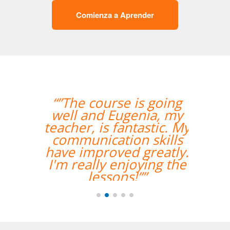
Comienza a Aprender
“”The course is going
well and Eugenia, my
teacher, is fantastic. My
communication skills
have improved greatly.
I'm really enjoying the
lessons!””
Miguel Eufrasio
Curso de Español en Barcelona,
Groupe GM