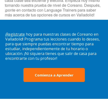
cada clase sea eficiente y efectiva. Empieza hoy mismo
tomando nuestra prueba de nivel de Coreano. Después,
¡ponte en contacto con Language Trainers para saber
más acerca de tus opciones de cursos en Valladolid!
¡
Regístrate
hoy para nuestras clases de Coreano en
Valladolid! Programa tus lecciones cuando lo desees,
para que siempre puedas encontrar tiempo para
estudiar, independientemente de tu horario o
ubicación. ¡Ni siquiera tienes que salir de casa para
encontrarte con tu profesor!
Comienza a Aprender