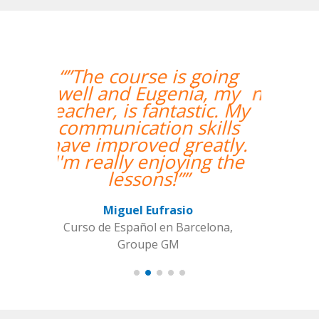
“”Hemos realizado
nuestra primera clase y
estamos muy
contentos. Nuestra
profesora es una
mujer encantadora,
que nos ha dado una
clase muy dinámica y
entretenida.””
Alba Fuertes Simón
Curso de Sueco en Valencia