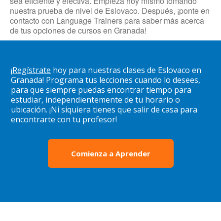
sea eficiente y efectiva. Empieza hoy mismo tomando
nuestra prueba de nivel de Eslovaco. Después, ¡ponte en
contacto con Language Trainers para saber más acerca
de tus opciones de cursos en Granada!
¡
Regístrate
hoy para nuestras clases de Eslovaco en
Granada! Programa tus lecciones cuando lo desees,
para que siempre puedas encontrar tiempo para
estudiar, independientemente de tu horario o
ubicación. ¡Ni siquiera tienes que salir de casa para
encontrarte con tu profesor!
Comienza a Aprender