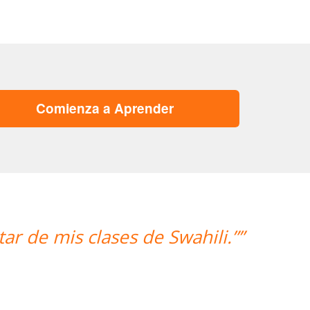
Comienza a Aprender
ahili.””
“”Hemos realizado nues
mujer encantad