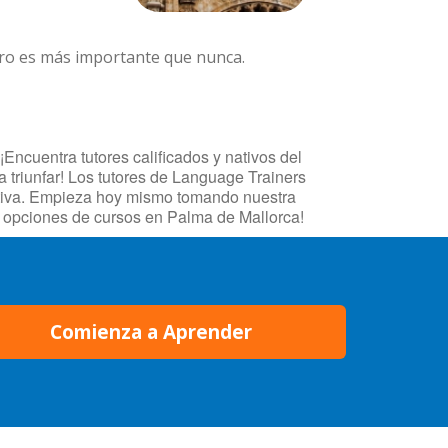
ero es más importante que nunca.
Encuentra tutores calificados y nativos del
 triunfar! Los tutores de Language Trainers
fectiva. Empieza hoy mismo tomando nuestra
 opciones de cursos en Palma de Mallorca!
Comienza a Aprender