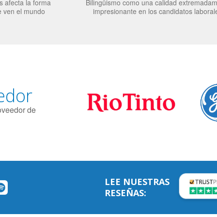
 afecta la forma
Bilingüismo como una calidad extremada
e ven el mundo
impresionante en los candidatos laboral
edor
roveedor de
LEE NUESTRAS
RESEÑAS: