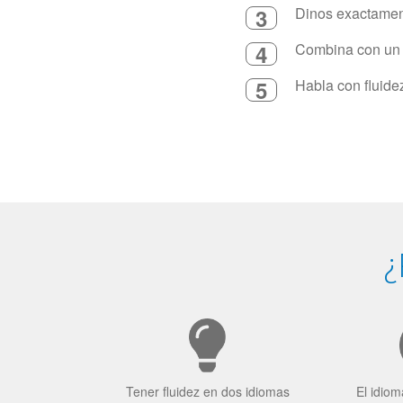
3
Dinos exactament
4
Combina con un in
5
Habla con fluide
¿
Tener fluidez en dos idiomas
El idiom