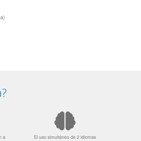
ea)
a?
n a
El uso simultáneo de 2 idiomas