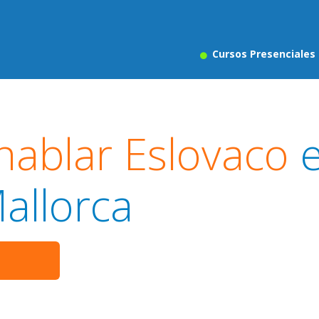
Cursos Presenciales
hablar Eslovaco
e
allorca