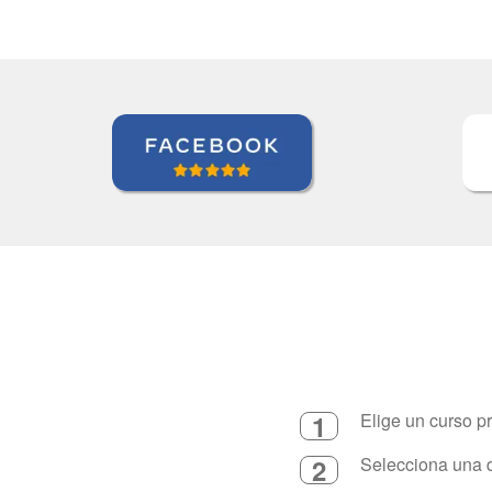
1
Elige un curso p
2
Selecciona una d