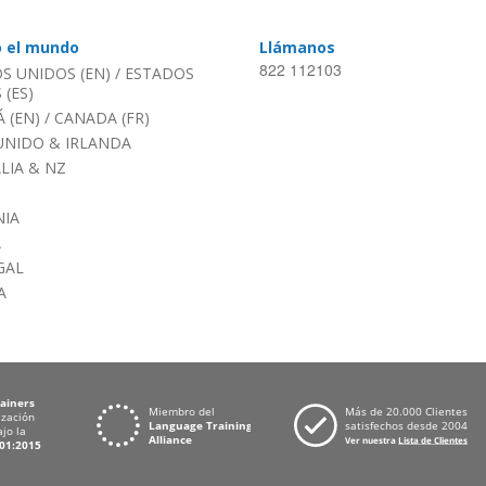
o el mundo
Llámanos
822 112103
S UNIDOS (EN)
/
ESTADOS
(ES)
 (EN)
/
CANADA (FR)
UNIDO & IRLANDA
LIA & NZ
IA
A
GAL
A