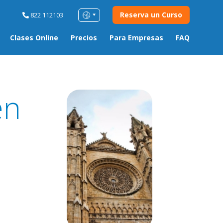
Reserva un Curso
822 112103
Clases Online
Precios
Para Empresas
FAQ
n