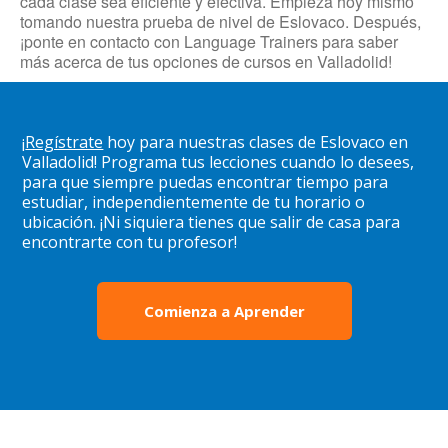
cada clase sea eficiente y efectiva. Empieza hoy mismo
tomando nuestra prueba de nivel de Eslovaco. Después,
¡ponte en contacto con Language Trainers para saber
más acerca de tus opciones de cursos en Valladolid!
¡
Regístrate
hoy para nuestras clases de Eslovaco en
Valladolid! Programa tus lecciones cuando lo desees,
para que siempre puedas encontrar tiempo para
estudiar, independientemente de tu horario o
ubicación. ¡Ni siquiera tienes que salir de casa para
encontrarte con tu profesor!
Comienza a Aprender