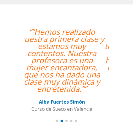
“”The course is going
well and Eugenia, my
teacher, is fantastic. My
communication skills
have improved greatly.
I'm really enjoying the
lessons!””
Miguel Eufrasio
Curso de Español en Barcelona,
Groupe GM