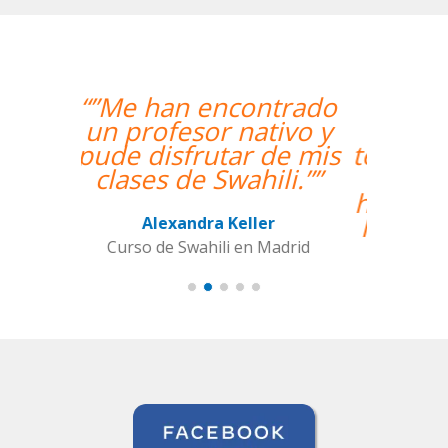
“”The course is going
well and Eugenia, my
teacher, is fantastic. My
communication skills
have improved greatly.
I'm really enjoying the
lessons!””
Miguel Eufrasio
Curso de Español en Barcelona,
Groupe GM