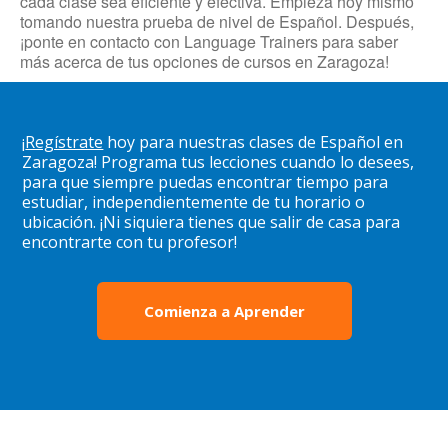
cada clase sea eficiente y efectiva. Empieza hoy mismo
tomando nuestra prueba de nivel de Español. Después,
¡ponte en contacto con Language Trainers para saber
más acerca de tus opciones de cursos en Zaragoza!
¡
Regístrate
hoy para nuestras clases de Español en
Zaragoza! Programa tus lecciones cuando lo desees,
para que siempre puedas encontrar tiempo para
estudiar, independientemente de tu horario o
ubicación. ¡Ni siquiera tienes que salir de casa para
encontrarte con tu profesor!
Comienza a Aprender