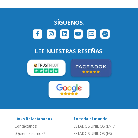
LEE NUESTRAS RESEÑAS:
Links Relacionados
En todo el mundo
Contáctanos
ESTADOS UNIDOS (EN)
/
¿Quienes somos?
ESTADOS UNIDOS (ES)
Empleos
CANADÁ (EN)
/
CANADA (FR)
Blog
REINO UNIDO & IRLANDA
Social
AUSTRALIA & NZ
Sitio Corporativo
BRASIL