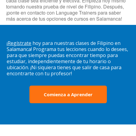
cada clase sea eficiente y efectiva. Empieza hoy mismo
tomando nuestra prueba de nivel de Filipino. Después,
¡ponte en contacto con Language Trainers para saber
más acerca de tus opciones de cursos en Salamanca!
¡
Regístrate
hoy para nuestras clases de Filipino en
Salamanca! Programa tus lecciones cuando lo desees,
para que siempre puedas encontrar tiempo para
estudiar, independientemente de tu horario o
ubicación. ¡Ni siquiera tienes que salir de casa para
encontrarte con tu profesor!
Comienza a Aprender