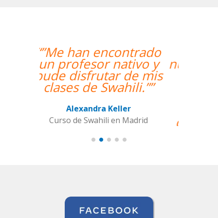
“”Hemos realizado
nuestra primera clase y
estamos muy
contentos. Nuestra
profesora es una
mujer encantadora,
que nos ha dado una
clase muy dinámica y
entretenida.””
Alba Fuertes Simón
Curso de Sueco en Valencia