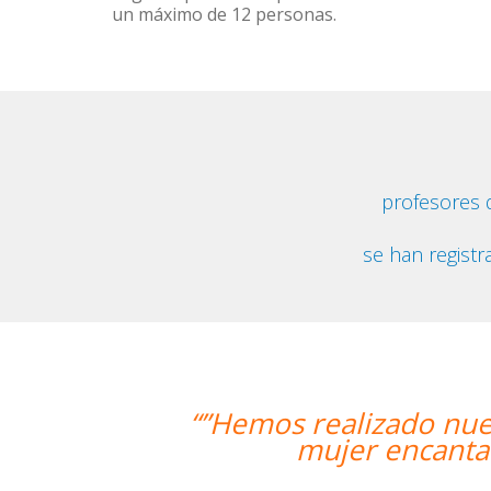
un máximo de 12 personas.
profesores 
se han registr
lizado nuestra primera clase y esta
er encantadora, que nos ha dado una