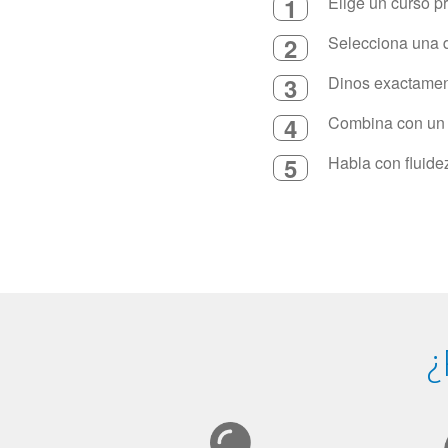
1
Elige un curso p
2
Selecciona una d
3
Dinos exactament
4
Combina con un in
5
Habla con fluide
¿