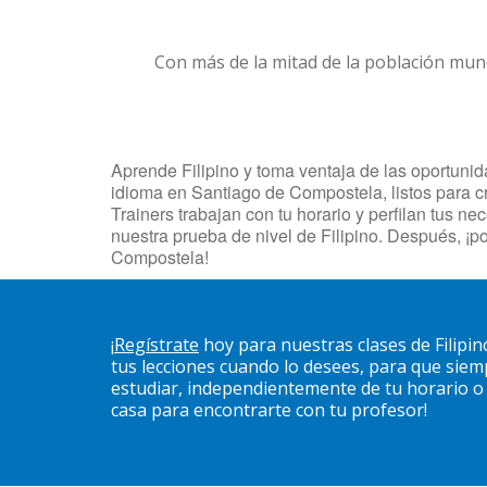
Con más de la mitad de la población mun
Aprende Filipino y toma ventaja de las oportunid
idioma en Santiago de Compostela, listos para c
Trainers trabajan con tu horario y perfilan tus 
nuestra prueba de nivel de Filipino. Después, ¡
Compostela!
¡
Regístrate
hoy para nuestras clases de Filip
tus lecciones cuando lo desees, para que sie
estudiar, independientemente de tu horario o u
casa para encontrarte con tu profesor!