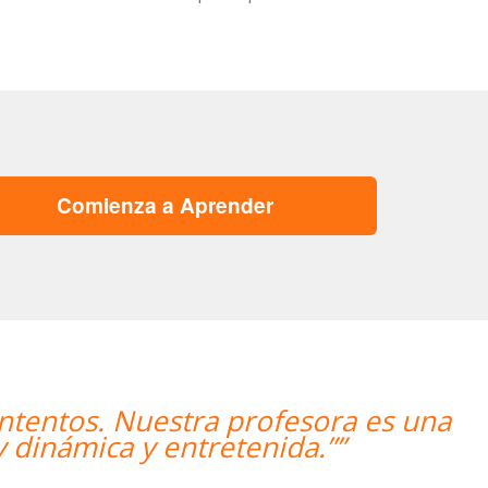
Comienza a Aprender
a es una
“”Me han encontrado u
”