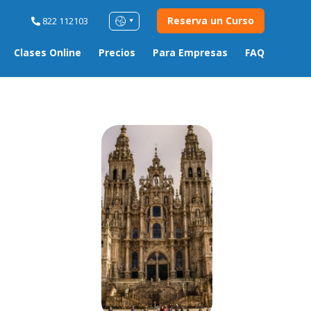
Reserva un Curso
822 112103
Clases Online
Precios
Para Empresas
FAQ