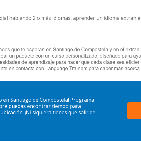
dial hablando 2 o más idiomas, aprender un idioma extranj
ades que te esperan en Santiago de Compostela y en el extranjer
rear un paquete con un curso personalizado, diseñado para ayud
necesidades de aprendizaje para hacer que cada clase sea efici
ponte en contacto con Language Trainers para saber más acerca
ino en Santiago de Compostela! Programa
mpre puedas encontrar tiempo para
bicación. ¡Ni siquiera tienes que salir de