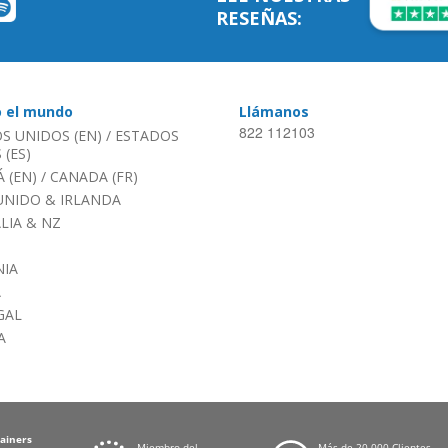
RESEÑAS:
o el mundo
Llámanos
822 112103
S UNIDOS (EN)
/
ESTADOS
(ES)
 (EN)
/
CANADA (FR)
UNIDO & IRLANDA
LIA & NZ
IA
A
GAL
A