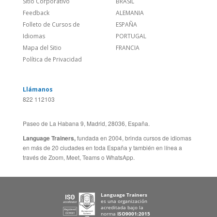
Contáctanos
ESTADOS UNIDOS (EN)
/
¿Quienes somos?
ESTADOS UNIDOS (ES)
Empleos
CANADÁ (EN)
/
CANADA (FR)
Blog
REINO UNIDO & IRLANDA
Social
AUSTRALIA & NZ
Sitio Corporativo
BRASIL
Feedback
ALEMANIA
Folleto de Cursos de
ESPAÑA
Idiomas
PORTUGAL
Mapa del Sitio
FRANCIA
Política de Privacidad
Llámanos
822 112103
Paseo de La Habana 9, Madrid, 28036, España.
Language Trainers,
fundada en 2004, brinda cursos de idiomas
en más de 20 ciudades en toda España y también en línea a
través de Zoom, Meet, Teams o WhatsApp.