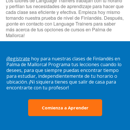
Los tutores de Language Trainers trabajan con tu horario
y perfilan tus necesidades de aprendizaje para hacer que
cada clase sea eficiente y efectiva. Empieza hoy mismo
tomando nuestra prueba de nivel de Finlandés. Después,
¡ponte en contacto con Language Trainers para saber
más acerca de tus opciones de cursos en Palma de
Mallorca!
¡
Regístrate
hoy para nuestras clases de Finlandés en
Palma de Mallorca! Programa tus lecciones cuando lo
desees, para que siempre puedas encontrar tiempo
para estudiar, independientemente de tu horario o
ubicación. ¡Ni siquiera tienes que salir de casa para
encontrarte con tu profesor!
Comienza a Aprender