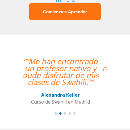
Comienza a Aprender
“”Hemos realizado
nuestra primera clase y
estamos muy
contentos. Nuestra
profesora es una
mujer encantadora,
que nos ha dado una
clase muy dinámica y
entretenida.””
Alba Fuertes Simón