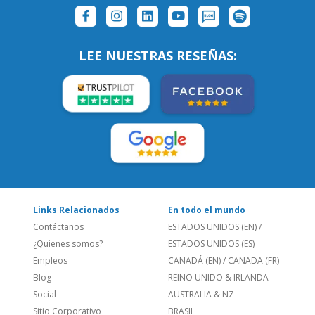
Links Relacionados
En todo el mundo
Contáctanos
ESTADOS UNIDOS (EN)
/
¿Quienes somos?
ESTADOS UNIDOS (ES)
Empleos
CANADÁ (EN)
/
CANADA (FR)
Blog
REINO UNIDO & IRLANDA
Social
AUSTRALIA & NZ
Sitio Corporativo
BRASIL
Feedback
ALEMANIA
Folleto de Cursos de
ESPAÑA
Idiomas
PORTUGAL
Mapa del Sitio
FRANCIA