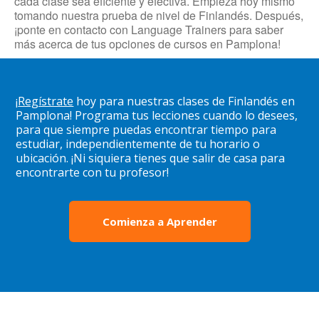
cada clase sea eficiente y efectiva. Empieza hoy mismo
tomando nuestra prueba de nivel de Finlandés. Después,
¡ponte en contacto con Language Trainers para saber
más acerca de tus opciones de cursos en Pamplona!
¡
Regístrate
hoy para nuestras clases de Finlandés en
Pamplona! Programa tus lecciones cuando lo desees,
para que siempre puedas encontrar tiempo para
estudiar, independientemente de tu horario o
ubicación. ¡Ni siquiera tienes que salir de casa para
encontrarte con tu profesor!
Comienza a Aprender