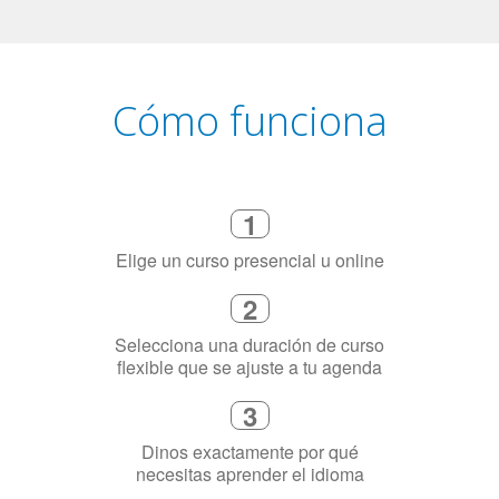
Cómo funciona
1
Elige un curso presencial u online
2
Selecciona una duración de curso
flexible que se ajuste a tu agenda
3
Dinos exactamente por qué
necesitas aprender el idioma
4
Combina con un instructor de
idiomas certificado y nativo en su
ciudad (o en línea)