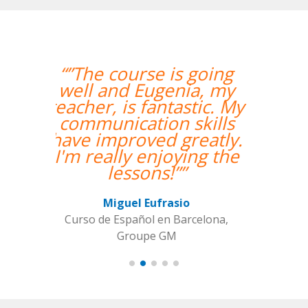
“”Me han encontrado
un profesor nativo y
pude disfrutar de mis
clases de Swahili.””
Alexandra Keller
Curso de Swahili en Madrid