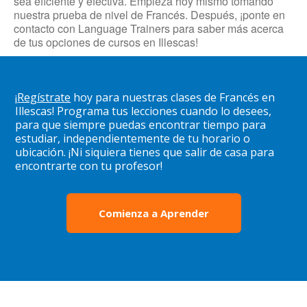
sea eficiente y efectiva. Empieza hoy mismo tomando
nuestra prueba de nivel de Francés. Después, ¡ponte en
contacto con Language Trainers para saber más acerca
de tus opciones de cursos en Illescas!
¡
Regístrate
hoy para nuestras clases de Francés en
Illescas! Programa tus lecciones cuando lo desees,
para que siempre puedas encontrar tiempo para
estudiar, independientemente de tu horario o
ubicación. ¡Ni siquiera tienes que salir de casa para
encontrarte con tu profesor!
Comienza a Aprender