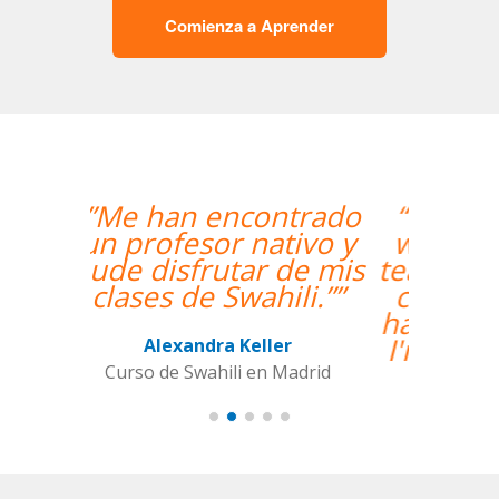
Comienza a Aprender
“”The course is going
well and Eugenia, my
teacher, is fantastic. My
communication skills
have improved greatly.
I'm really enjoying the
lessons!””
Miguel Eufrasio
Curso de Español en Barcelona,
Groupe GM