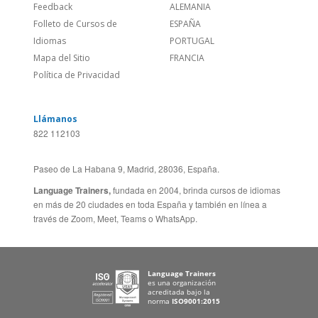
Empleos
CANADÁ (EN)
/
CANADA (FR)
Blog
REINO UNIDO & IRLANDA
Social
AUSTRALIA & NZ
Sitio Corporativo
BRASIL
Feedback
ALEMANIA
Folleto de Cursos de
ESPAÑA
Idiomas
PORTUGAL
Mapa del Sitio
FRANCIA
Política de Privacidad
Llámanos
822 112103
Paseo de La Habana 9, Madrid, 28036, España.
Language Trainers,
fundada en 2004, brinda cursos de idiomas
en más de 20 ciudades en toda España y también en línea a
través de Zoom, Meet, Teams o WhatsApp.