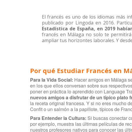
El francés es uno de los idiomas más i
publicado por Lingoda en 2016. Partic
Estadística de España, en 2019 habían
francés en Málaga no solo te permitirá
ampliar tus horizontes laborales. Y des
Por qué Estudiar Francés en M
Para la Vida Social:
Hacer amigos en Málaga se 
en los que ellos conversan sobre sus respectivo
poner en práctica lo aprendido con Language Tr
nuevos amigos a disfrutar de un típico plato 
la receta original francesa. Y si no eres mucho 
Confit o un salmón a la papillote, típicos de Franc
Para Entender la
Cultur
a
:
Si buscas conectar co
por ejemplo, muestra las últimas películas de re
nuestros profesores nativos para conocer las últ