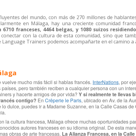
nfluyentes del mundo, con más de 270 millones de hablantes
ularmente en Málaga, hay una creciente comunidad franc
 6710 franceses, 4464 belgas, y 1080 suizos residiendo
 conectar con la cultura de esta comunidad, sino que tam
de Language Trainers podemos acompañarte en el camino a al
álaga
vuelve mucho más fácil si hablas francés.
InterNations
, por e
s países, pero también reciben a cualquier persona con un inte
ainers y hacerte amigos de por vida?
Y si realmente te llevas b
francés contigo?
En
Crêperie le Paris
, ubicado en Av. de la Au
de lo dulce, puedes ir a Madame Suzanne, en la Calle Casas de 
ia.
n la cultura francesa, Málaga ofrece muchas oportunidades par
conocidos autores franceses en su idioma original. De esta mane
imas obras de arte francesas.
La Alianza Francesa, en la
Calle