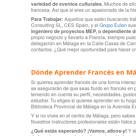
variedad de eventos culturales.
Muchos de ello
francesa. Así que si eres un apasionado de la hi
Para Trabajar:
Aquellos que estén buscando tra
Consulting SL, CES Spain, y el
Grupo Eulen
suel
i
ngeniero de
pr
o
y
ectos MEP
, o dependiente d
propio negocio y llevarlo a Francia, siempre pu
delegación en Málaga en la Calle Casas de Camp
contactos. ¿Qué mejor oportunidad para hacer cr
Dónde Aprender Francés en M
Si quieres aprender francés de una forma inter
se asegurarán de que seas fluido en francés en
teniendo en cuenta su perfil, necesidades, gust
estudiar. Tu eliges si quieres aprender en tu hog
Biblioteca Provincial de Málaga en la Avenida E
Y si no vives en el centro de Málaga, pero sabes
Nuestros instructores profesionales están listos 
¿Qué estás esperando? ¡Vamos,
allons-y
!
Y si