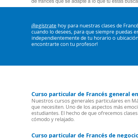
de francés que se adapte a lo que tu estás busc
¡
Regístrate
hoy para nuestras clases de Franc
cuando lo desees, para que siempre puedas en
independientemente de tu horario o ubicación. 
encontrarte con tu profesor!
Curso particular de Francés general e
Nuestros cursos generales particulares en Mál
que necesiten. Uno de los aspectos más emoc
estudiantes. El hecho de que ofrecemos clases
cómodo y relajado.
Curso particular de Francés de negoci