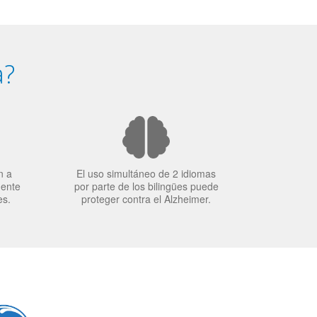
a?
n a
El uso simultáneo de 2 idiomas
mente
por parte de los bilingües puede
es.
proteger contra el Alzheimer.