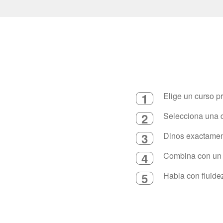
1
Elige un curso p
2
Selecciona una d
3
Dinos exactament
4
Combina con un in
5
Habla con fluide