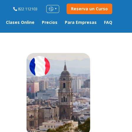
Reserva un Curso
822 112103
Clases Online
Precios
Para Empresas
FAQ