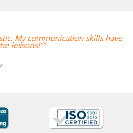
contentos. Nuestra profesora es una
uy dinámica y entretenida.””