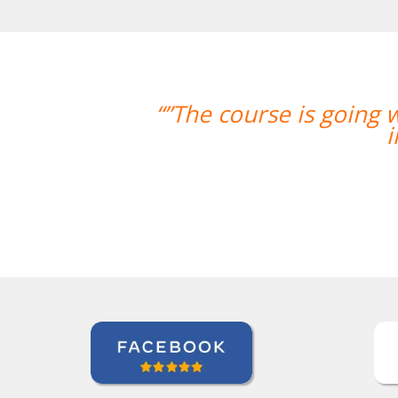
tion skills have
“”Hemos realizado n
mujer encan