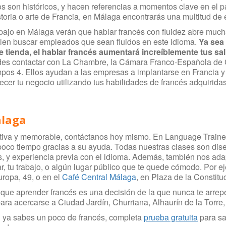
s son históricos, y hacen referencias a momentos clave en el p
storia o arte de Francia, en Málaga encontrarás una multitud de 
bajo en Málaga verán que hablar francés con fluidez abre mu
en buscar empleados que sean fluidos en este idioma.
Ya sea 
e tienda, el hablar francés aumentará increíblemente tus sal
edes contactar con La Chambre, la Cámara Franco-Española de Co
os 4. Ellos ayudan a las empresas a implantarse en Francia y
ecer tu negocio utilizando tus habilidades de francés adquirid
álaga
activa y memorable, contáctanos hoy mismo. En Language Traine
 poco tiempo gracias a su ayuda. Todas nuestras clases son d
os, y experiencia previa con el idioma. Además, también nos ad
ar, tu trabajo, o algún lugar público que te quede cómodo. Por e
uropa, 49, o en el
Café Central Málaga
, en Plaza de la Constitu
 que aprender francés es una decisión de la que nunca te arrepe
para acercarse a Ciudad Jardín, Churriana, Alhaurín de la Torre, 
 ya sabes un poco de francés, completa
prueba gratuita
para sa