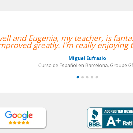
uestra primera clase y estamos muy 
tadora, que nos ha dado una clase m
Alba Fuertes Simón
Curso de Sueco en Valencia