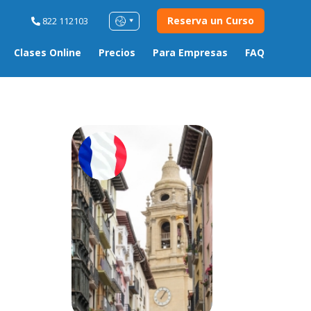
Reserva un Curso
822 112103
Clases Online
Precios
Para Empresas
FAQ