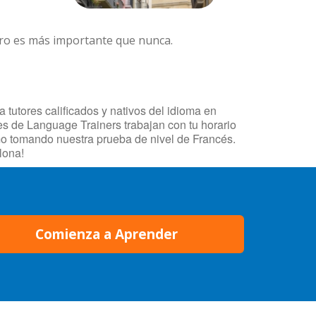
ero es más importante que nunca.
tutores calificados y nativos del idioma en
es de Language Trainers trabajan con tu horario
mo tomando nuestra prueba de nivel de Francés.
lona!
Comienza a Aprender