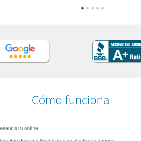
Cómo funciona
resencial u online
uración de curso flexible que se ajuste a tu agenda