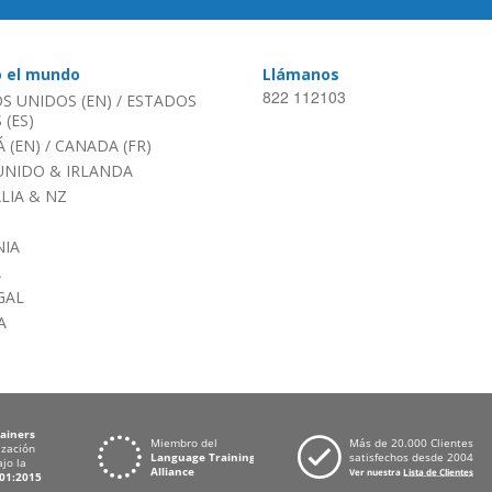
o el mundo
Llámanos
822 112103
S UNIDOS (EN)
/
ESTADOS
(ES)
 (EN)
/
CANADA (FR)
UNIDO & IRLANDA
LIA & NZ
IA
A
GAL
A