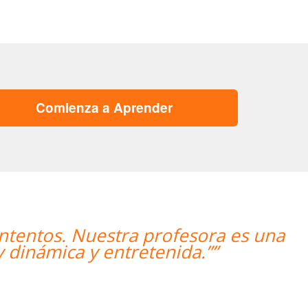
Comienza a Aprender
esora es una
“”The course is going w
a.””
i