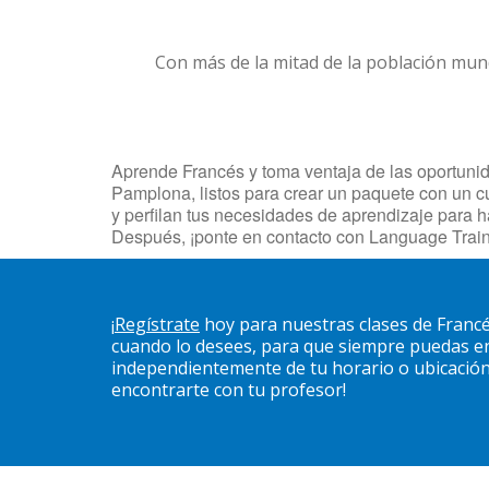
Con más de la mitad de la población mun
Aprende Francés y toma ventaja de las oportunida
Pamplona, listos para crear un paquete con un cu
y perfilan tus necesidades de aprendizaje para 
Después, ¡ponte en contacto con Language Trai
¡
Regístrate
hoy para nuestras clases de Franc
cuando lo desees, para que siempre puedas en
independientemente de tu horario o ubicación. 
encontrarte con tu profesor!