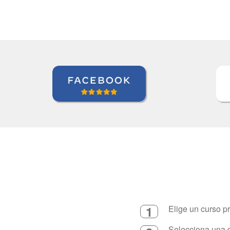
1
Elige un curso p
Selecciona una d