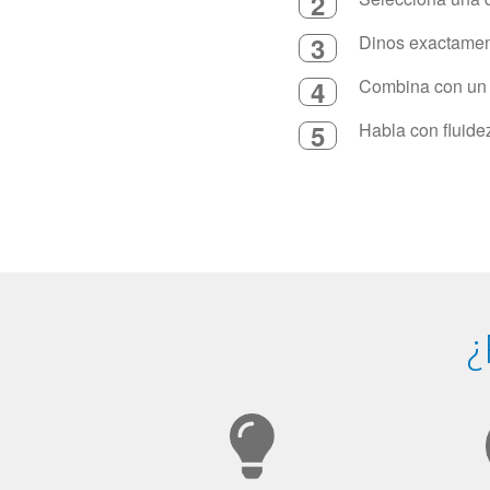
2
3
Dinos exactament
4
Combina con un in
5
Habla con fluide
¿