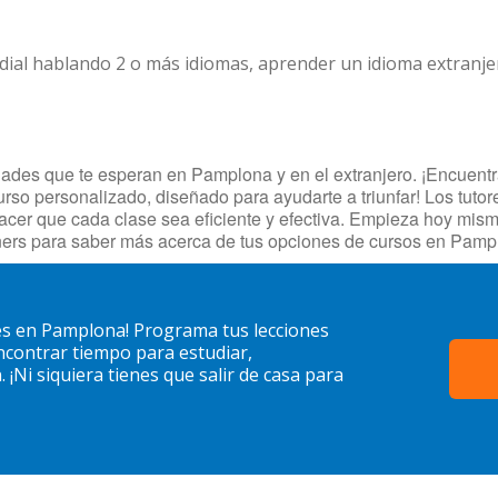
dial hablando 2 o más idiomas, aprender un idioma extranj
des que te esperan en Pamplona y en el extranjero. ¡Encuentra 
rso personalizado, diseñado para ayudarte a triunfar! Los tutor
hacer que cada clase sea eficiente y efectiva. Empieza hoy mis
ners para saber más acerca de tus opciones de cursos en Pamp
és en Pamplona! Programa tus lecciones
contrar tiempo para estudiar,
¡Ni siquiera tienes que salir de casa para