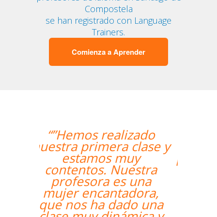
Compostela
se han registrado con Language
Trainers.
Comienza a Aprender
“”Me han encontrado
un profesor nativo y
pude disfrutar de mis
clases de Swahili.””
Alexandra Keller
Curso de Swahili en Madrid