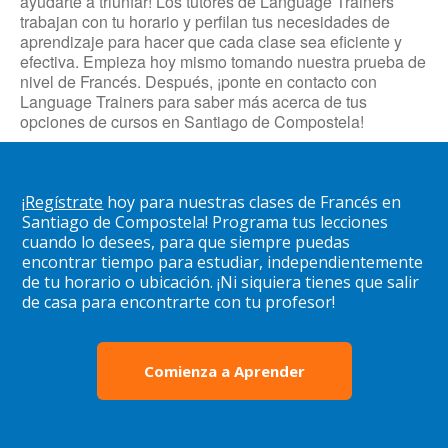
ayudarte a triunfar! Los tutores de Language Trainers
trabajan con tu horario y perfilan tus necesidades de
aprendizaje para hacer que cada clase sea eficiente y
efectiva. Empieza hoy mismo tomando nuestra prueba de
nivel de Francés. Después, ¡ponte en contacto con
Language Trainers para saber más acerca de tus
opciones de cursos en Santiago de Compostela!
¡
Regístrate
hoy para nuestras clases de Francés en
Santiago de Compostela! Programa tus lecciones
cuando lo desees, para que siempre puedas
encontrar tiempo para estudiar, independientemente
de tu horario o ubicación. ¡Ni siquiera tienes que salir
de casa para encontrarte con tu profesor!
Comienza a Aprender