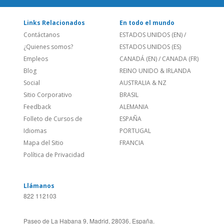
Blog
REINO UNIDO & IRLANDA
Social
AUSTRALIA & NZ
Sitio Corporativo
BRASIL
Feedback
ALEMANIA
Folleto de Cursos de
ESPAÑA
Idiomas
PORTUGAL
Mapa del Sitio
FRANCIA
Política de Privacidad
Llámanos
822 112103
Paseo de La Habana 9, Madrid, 28036, España.
Language Trainers,
fundada en 2004, brinda cursos de idiomas
en más de 20 ciudades en toda España y también en línea a
través de Zoom, Meet, Teams o WhatsApp.