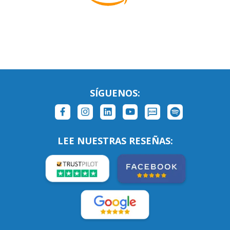
SÍGUENOS:
LEE NUESTRAS RESEÑAS:
Links Relacionados
En todo el mundo
Contáctanos
ESTADOS UNIDOS (EN)
/
¿Quienes somos?
ESTADOS UNIDOS (ES)
Empleos
CANADÁ (EN)
/
CANADA (FR)