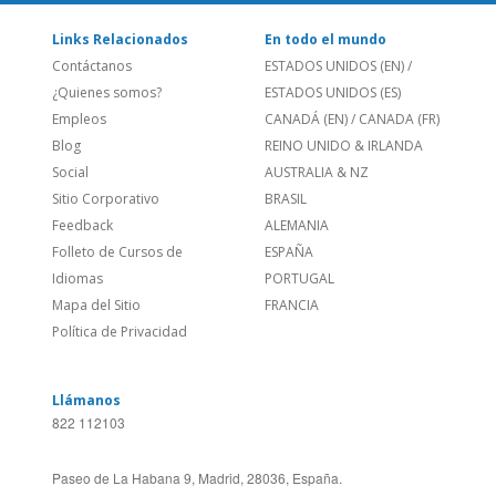
Links Relacionados
En todo el mundo
Contáctanos
ESTADOS UNIDOS (EN)
/
¿Quienes somos?
ESTADOS UNIDOS (ES)
Empleos
CANADÁ (EN)
/
CANADA (FR)
Blog
REINO UNIDO & IRLANDA
Social
AUSTRALIA & NZ
Sitio Corporativo
BRASIL
Feedback
ALEMANIA
Folleto de Cursos de
ESPAÑA
Idiomas
PORTUGAL
Mapa del Sitio
FRANCIA
Política de Privacidad
Llámanos
822 112103
Paseo de La Habana 9, Madrid, 28036, España.
Paseo de la Pechina 35, Valencia, 46008, España.