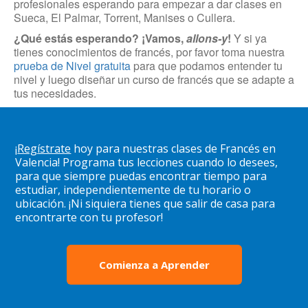
profesionales esperando para empezar a dar clases en
Sueca, El Palmar, Torrent, Manises o Cullera.
¿Qué estás esperando? ¡Vamos,
allons-y
!
Y si ya
tienes conocimientos de francés, por favor toma nuestra
prueba de Nivel gratuita
para que podamos entender tu
nivel y luego diseñar un curso de francés que se adapte a
tus necesidades.
¡
Regístrate
hoy para nuestras clases de Francés en
Valencia! Programa tus lecciones cuando lo desees,
para que siempre puedas encontrar tiempo para
estudiar, independientemente de tu horario o
ubicación. ¡Ni siquiera tienes que salir de casa para
encontrarte con tu profesor!
Comienza a Aprender