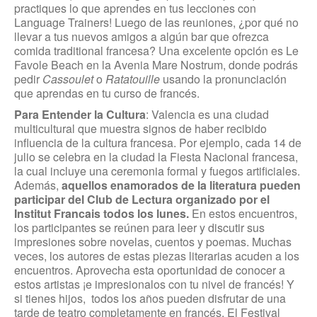
practiques lo que aprendes en tus lecciones con
Language Trainers! Luego de las reuniones, ¿por qué no
llevar a tus nuevos amigos a algún bar que ofrezca
comida traditional francesa? Una excelente opción es Le
Favole Beach en la Avenia Mare Nostrum, donde podrás
pedir
Cassoulet
o
Ratatouille
usando la pronunciación
que aprendas en tu curso de francés.
Para Entender la
Cultur
a
: Valencia es una ciudad
multicultural que muestra signos de haber recibido
influencia de la cultura francesa. Por ejemplo, cada 14 de
julio se celebra en la ciudad la Fiesta Nacional francesa,
la cual incluye una ceremonia formal y fuegos artificiales.
Además,
aquellos enamorados de la literatura pueden
participar del Club de Lectura organizado por el
Institut Francais todos los lunes.
En estos encuentros,
los participantes se reúnen para leer y discutir sus
impresiones sobre novelas, cuentos y poemas. Muchas
veces, los autores de estas piezas literarias acuden a los
encuentros. Aprovecha esta oportunidad de conocer a
estos artistas ¡e impresionalos con tu nivel de francés! Y
si tienes hijos, todos los años pueden disfrutar de una
tarde de teatro completamente en francés. El Festival