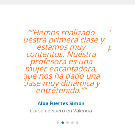
“”Me han encontrado
un profesor nativo y
pude disfrutar de mis
clases de Swahili.””
Alexandra Keller
Curso de Swahili en Madrid