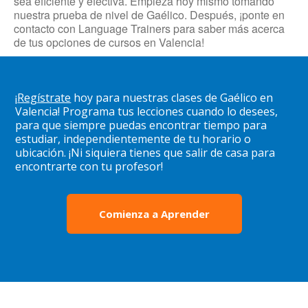
sea eficiente y efectiva. Empieza hoy mismo tomando
nuestra prueba de nivel de Gaélico. Después, ¡ponte en
contacto con Language Trainers para saber más acerca
de tus opciones de cursos en Valencia!
¡
Regístrate
hoy para nuestras clases de Gaélico en
Valencia! Programa tus lecciones cuando lo desees,
para que siempre puedas encontrar tiempo para
estudiar, independientemente de tu horario o
ubicación. ¡Ni siquiera tienes que salir de casa para
encontrarte con tu profesor!
Comienza a Aprender