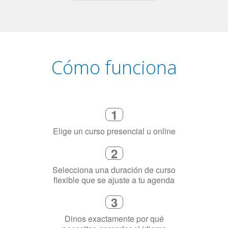
Cómo funciona
1
Elige un curso presencial u online
2
Selecciona una duración de curso
flexible que se ajuste a tu agenda
3
Dinos exactamente por qué
necesitas aprender el idioma
4
Combina con un instructor de
idiomas certificado y nativo en su
ciudad (o en línea)