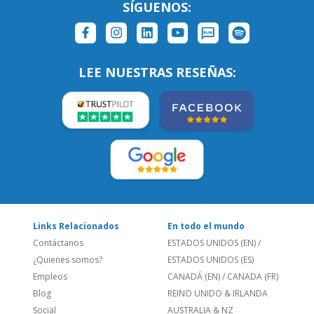
Links Relacionados
En todo el mundo
Contáctanos
ESTADOS UNIDOS (EN)
/
¿Quienes somos?
ESTADOS UNIDOS (ES)
Empleos
CANADÁ (EN)
/
CANADA (FR)
Blog
REINO UNIDO & IRLANDA
Social
AUSTRALIA & NZ
Sitio Corporativo
BRASIL
Feedback
ALEMANIA
Folleto de Cursos de
ESPAÑA
Idiomas
PORTUGAL
Mapa del Sitio
FRANCIA