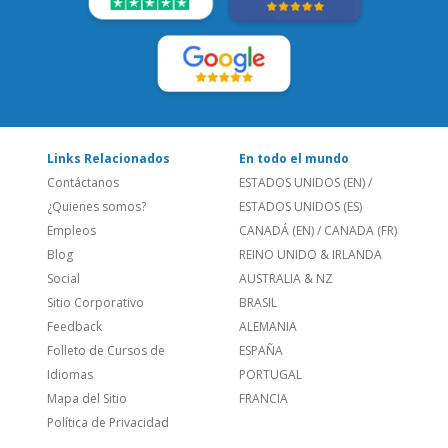
LEE NUESTRAS RESEÑAS:
Links Relacionados
En todo el mundo
Contáctanos
ESTADOS UNIDOS (EN)
/
¿Quienes somos?
ESTADOS UNIDOS (ES)
Empleos
CANADÁ (EN)
/
CANADA (FR)
Blog
REINO UNIDO & IRLANDA
Social
AUSTRALIA & NZ
Sitio Corporativo
BRASIL
Feedback
ALEMANIA
Folleto de Cursos de
ESPAÑA