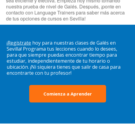
sea eficiente y efectiva. Empieza hoy mismo tomando
nuestra prueba de nivel de Galés. Después, ¡ponte en
contacto con Language Trainers para saber más acerca
de tus opciones de cursos en Sevilla!
¡
Regístrate
hoy para nuestras clases de Galés en
Sevilla! Programa tus lecciones cuando lo desees,
para que siempre puedas encontrar tiempo para
estudiar, independientemente de tu horario o
ubicación. ¡Ni siquiera tienes que salir de casa para
encontrarte con tu profesor!
Comienza a Aprender