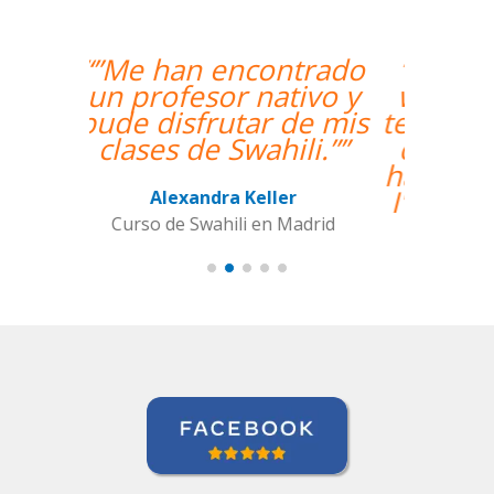
“”The course is going
well and Eugenia, my
teacher, is fantastic. My
communication skills
have improved greatly.
I'm really enjoying the
lessons!””
Miguel Eufrasio
Curso de Español en Barcelona,
Groupe GM