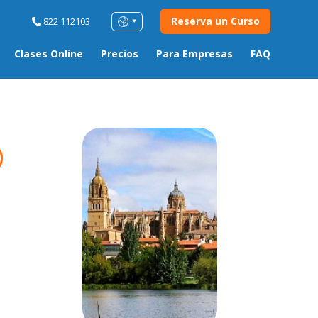
Reserva un Curso
822 112103
Clases Online
Precios
Para Empresas
FAQ
o