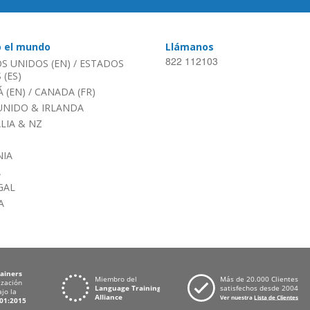
o el mundo
Llámanos
822 112103
S UNIDOS (EN)
/
ESTADOS
(ES)
 (EN)
/
CANADA (FR)
UNIDO & IRLANDA
LIA & NZ
IA
A
GAL
A