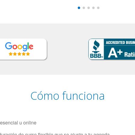
Cómo funciona
resencial u online
uración de curso flexible que se ajuste a tu agenda