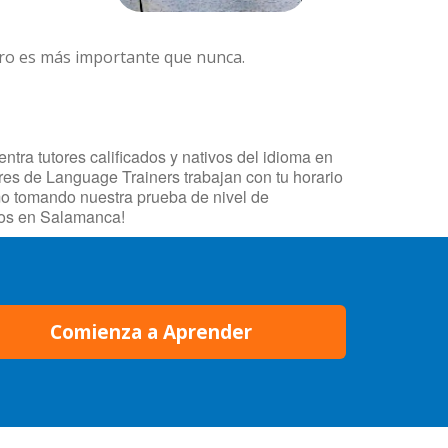
ero es más importante que nunca.
tra tutores calificados y nativos del idioma en
res de Language Trainers trabajan con tu horario
mo tomando nuestra prueba de nivel de
sos en Salamanca!
Comienza a Aprender