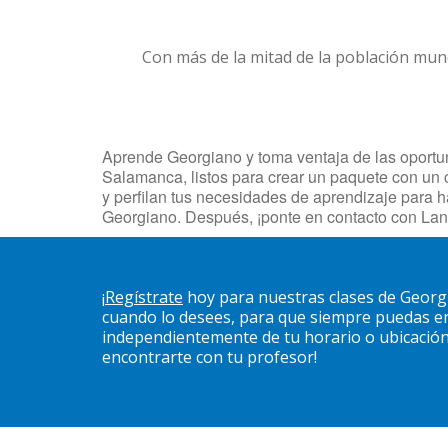
Con más de la mitad de la población mun
Aprende Georgiano y toma ventaja de las oportun
Salamanca, listos para crear un paquete con un c
y perfilan tus necesidades de aprendizaje para 
Georgiano. Después, ¡ponte en contacto con La
¡
Regístrate
hoy para nuestras clases de Georg
cuando lo desees, para que siempre puedas en
independientemente de tu horario o ubicación. 
encontrarte con tu profesor!