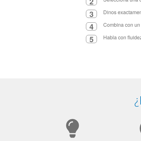
2
3
Dinos exactament
4
Combina con un in
5
Habla con fluide
¿