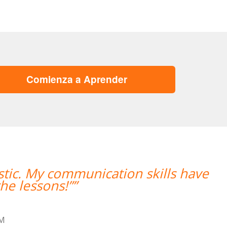
Comienza a Aprender
 have
“”Me han encontrado un pr