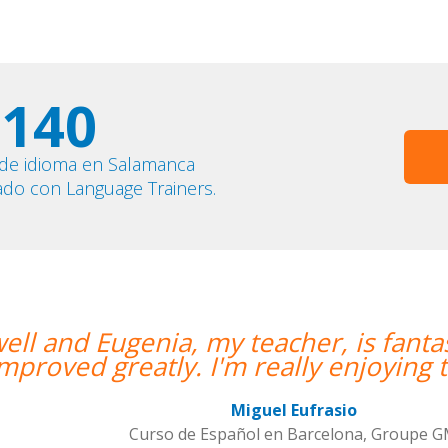
140
 de idioma en Salamanca
ado con Language Trainers.
is fantastic. My communication skills
joying the lessons!””
a, Groupe GM