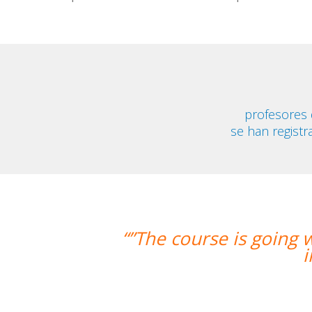
profesores
se han registr
 going well and Eugenia, my teacher, 
improved greatly. I'm really en
Miguel Eufrasio
Curso de Español en Barcelon