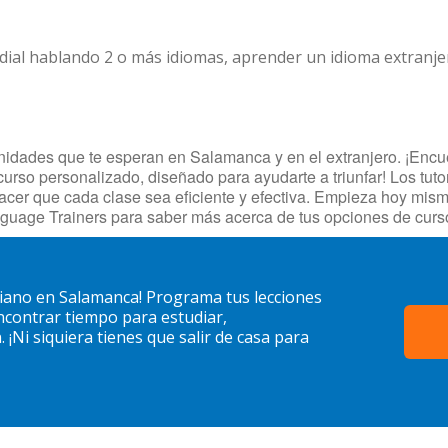
dial hablando 2 o más idiomas, aprender un idioma extranj
idades que te esperan en Salamanca y en el extranjero. ¡Encuen
urso personalizado, diseñado para ayudarte a triunfar! Los tuto
hacer que cada clase sea eficiente y efectiva. Empieza hoy mis
nguage Trainers para saber más acerca de tus opciones de cur
iano en Salamanca! Programa tus lecciones
contrar tiempo para estudiar,
¡Ni siquiera tienes que salir de casa para