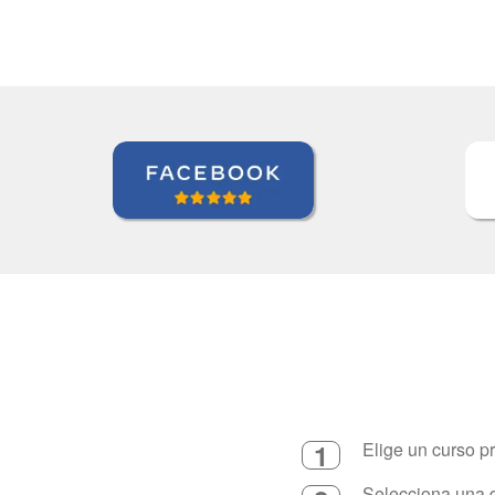
1
Elige un curso p
Selecciona una d