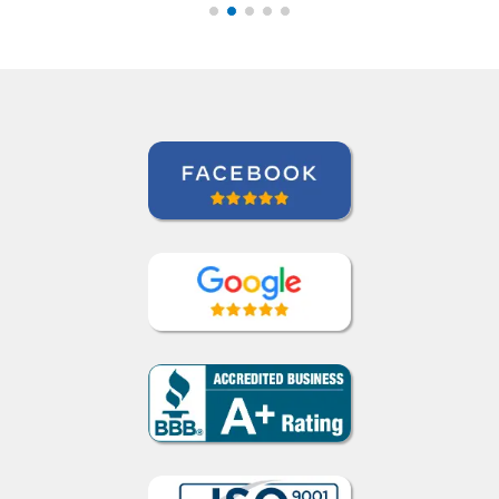
entretenida.””
Alba Fuertes Simón
Curso de Sueco en Valencia