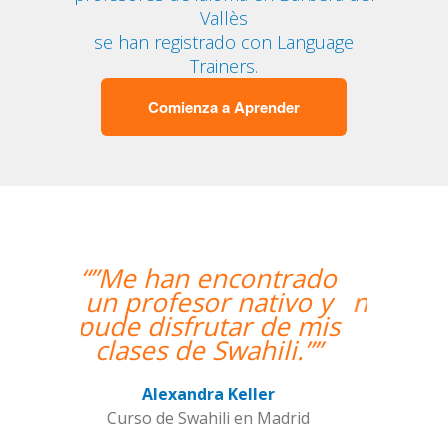
Vallès
se han registrado con Language
Trainers.
Comienza a Aprender
“”Hemos realizado
nuestra primera clase y
estamos muy
contentos. Nuestra
profesora es una
mujer encantadora,
que nos ha dado una
clase muy dinámica y