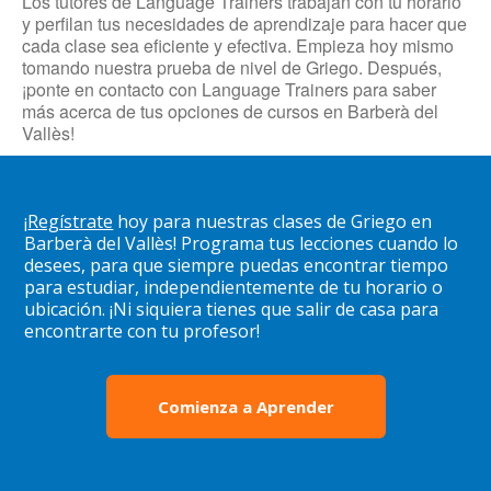
Los tutores de Language Trainers trabajan con tu horario
y perfilan tus necesidades de aprendizaje para hacer que
cada clase sea eficiente y efectiva. Empieza hoy mismo
tomando nuestra prueba de nivel de Griego. Después,
¡ponte en contacto con Language Trainers para saber
más acerca de tus opciones de cursos en Barberà del
Vallès!
¡
Regístrate
hoy para nuestras clases de Griego en
Barberà del Vallès! Programa tus lecciones cuando lo
desees, para que siempre puedas encontrar tiempo
para estudiar, independientemente de tu horario o
ubicación. ¡Ni siquiera tienes que salir de casa para
encontrarte con tu profesor!
Comienza a Aprender