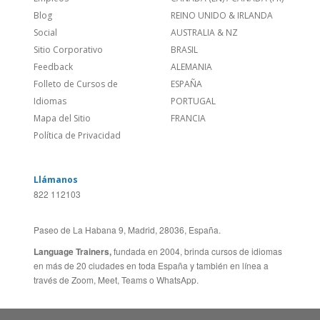
Links Relacionados
En todo el mundo
Contáctanos
ESTADOS UNIDOS (EN)
/
¿Quienes somos?
ESTADOS UNIDOS (ES)
Empleos
CANADÁ (EN)
/
CANADA (FR)
Blog
REINO UNIDO & IRLANDA
Social
AUSTRALIA & NZ
Sitio Corporativo
BRASIL
Feedback
ALEMANIA
Folleto de Cursos de
ESPAÑA
Idiomas
PORTUGAL
Mapa del Sitio
FRANCIA
Política de Privacidad
Llámanos
822 112103
Paseo de La Habana 9, Madrid, 28036, España.