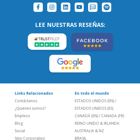
Links Relacionados
En todo el mundo
Contáctanos
ESTADOS UNIDOS (EN)
/
¿Quienes somos?
ESTADOS UNIDOS (ES)
Empleos
CANADÁ (EN)
/
CANADA (FR)
Blog
REINO UNIDO & IRLANDA
Social
AUSTRALIA & NZ
Sitio Corporativo
BRASIL
Feedback
ALEMANIA
Folleto de Cursos de
ESPAÑA
Idiomas
PORTUGAL
Mapa del Sitio
FRANCIA