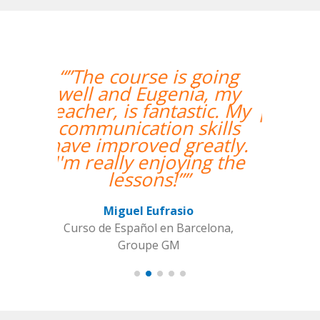
“”Me han encontrado
un profesor nativo y
pude disfrutar de mis
clases de Swahili.””
Alexandra Keller
Curso de Swahili en Madrid