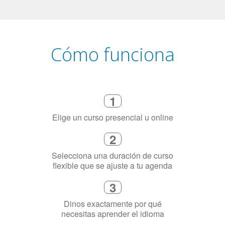
Cómo funciona
1
Elige un curso presencial u online
2
Selecciona una duración de curso
flexible que se ajuste a tu agenda
3
Dinos exactamente por qué
necesitas aprender el idioma
4
Combina con un instructor de
idiomas certificado y nativo en su
ciudad (o en línea)