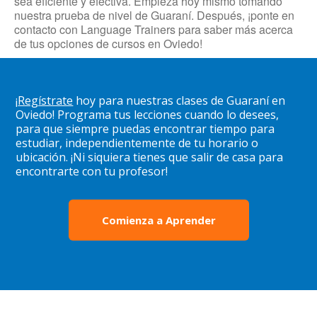
sea eficiente y efectiva. Empieza hoy mismo tomando
nuestra prueba de nivel de Guaraní. Después, ¡ponte en
contacto con Language Trainers para saber más acerca
de tus opciones de cursos en Oviedo!
¡
Regístrate
hoy para nuestras clases de Guaraní en
Oviedo! Programa tus lecciones cuando lo desees,
para que siempre puedas encontrar tiempo para
estudiar, independientemente de tu horario o
ubicación. ¡Ni siquiera tienes que salir de casa para
encontrarte con tu profesor!
Comienza a Aprender