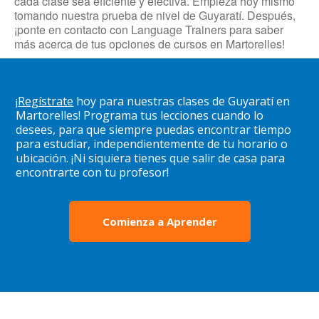
cada clase sea eficiente y efectiva. Empieza hoy mismo
tomando nuestra prueba de nivel de Guyaratí. Después,
¡ponte en contacto con Language Trainers para saber
más acerca de tus opciones de cursos en Martorelles!
¡
Regístrate
hoy para nuestras clases de Guyaratí en
Martorelles! Programa tus lecciones cuando lo
desees, para que siempre puedas encontrar tiempo
para estudiar, independientemente de tu horario o
ubicación. ¡Ni siquiera tienes que salir de casa para
encontrarte con tu profesor!
Comienza a Aprender