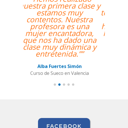
well and Eugenia, my
teacher, is fantastic. My
communication skills
have improved greatly.
I'm really enjoying the
lessons!””
Miguel Eufrasio
Curso de Español en Barcelona,
Groupe GM