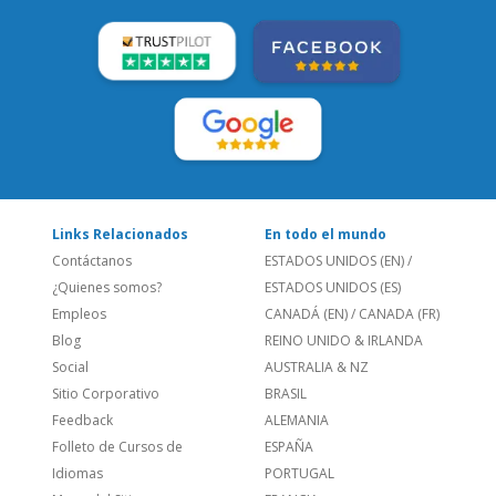
Links Relacionados
En todo el mundo
Contáctanos
ESTADOS UNIDOS (EN)
/
¿Quienes somos?
ESTADOS UNIDOS (ES)
Empleos
CANADÁ (EN)
/
CANADA (FR)
Blog
REINO UNIDO & IRLANDA
Social
AUSTRALIA & NZ
Sitio Corporativo
BRASIL
Feedback
ALEMANIA
Folleto de Cursos de
ESPAÑA
Idiomas
PORTUGAL
Mapa del Sitio
FRANCIA