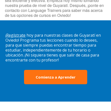
sea eficiente y efectiva. Empieza hoy mismo tomando
nuestra prueba de nivel de Guyaratí. Después, ¡ponte en
contacto con Language Trainers para saber más acerca
de tus opciones de cursos en Oviedo!
¡
Regístrate
hoy para nuestras clases de Guyaratí en
Oviedo! Programa tus lecciones cuando lo desees,
para que siempre puedas encontrar tiempo para
estudiar, independientemente de tu horario o
ubicación. ¡Ni siquiera tienes que salir de casa para
encontrarte con tu profesor!
Comienza a Aprender