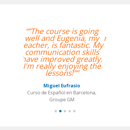
“”Hemos realizado
nuestra primera clase y
estamos muy
contentos. Nuestra
profesora es una
mujer encantadora,
que nos ha dado una
clase muy dinámica y
entretenida.””
Alba Fuertes Simón
Curso de Sueco en Valencia