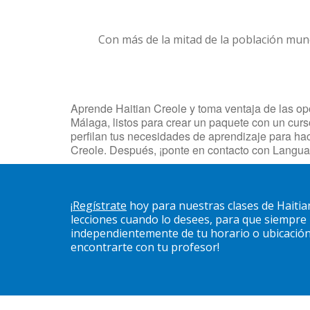
Con más de la mitad de la población mun
Aprende Haitian Creole y toma ventaja de las opo
Málaga, listos para crear un paquete con un curs
perfilan tus necesidades de aprendizaje para ha
Creole. Después, ¡ponte en contacto con Langua
¡
Regístrate
hoy para nuestras clases de Haiti
lecciones cuando lo desees, para que siempre
independientemente de tu horario o ubicación. 
encontrarte con tu profesor!