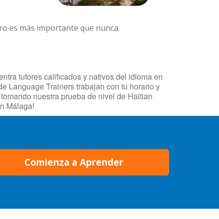
ero es más importante que nunca.
tra tutores calificados y nativos del idioma en
 de Language Trainers trabajan con tu horario y
 tomando nuestra prueba de nivel de Haitian
en Málaga!
Comienza a Aprender