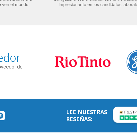
e ven el mundo
impresionante en los candidatos laboral
edor
roveedor de
LEE NUESTRAS
RESEÑAS: