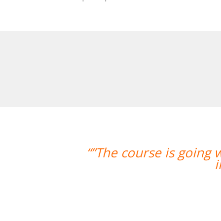
ng well and Eugenia, my teacher, is f
improved greatly. I'm really enjoyin
Miguel Eufrasio
Curso de Español en Barcelona, Gro