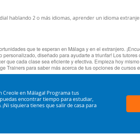
dial hablando 2 o más idiomas, aprender un idioma extranj
rtunidades que te esperan en Málaga y en el extranjero. ¡Encuen
o personalizado, diseñado para ayudarte a triunfar! Los tutores
cer que cada clase sea eficiente y efectiva. Empieza hoy mismo
ge Trainers para saber más acerca de tus opciones de cursos 
an Creole en Málaga! Programa tus
 puedas encontrar tiempo para estudiar,
¡Ni siquiera tienes que salir de casa para