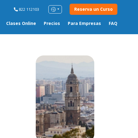
Reserva un Curso
822 112103
Clases Online
Precios
Para Empresas
FAQ