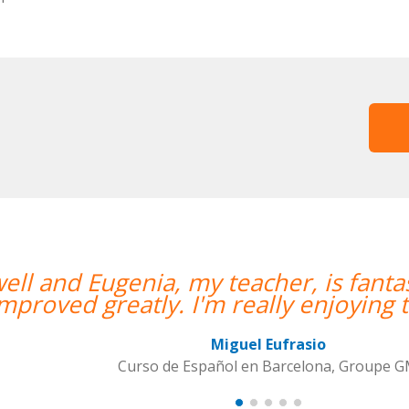
antastic. My communication skills have
g the lessons!””
upe GM