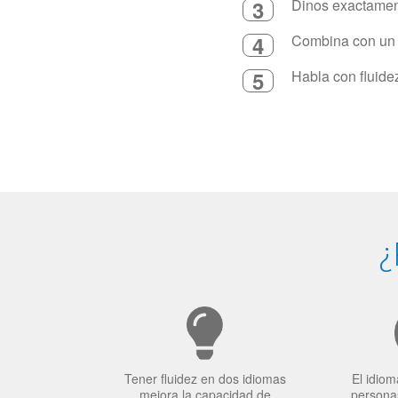
3
Dinos exactament
4
Combina con un in
5
Habla con fluide
¿
Tener fluidez en dos idiomas
El idiom
mejora la capacidad de
personas