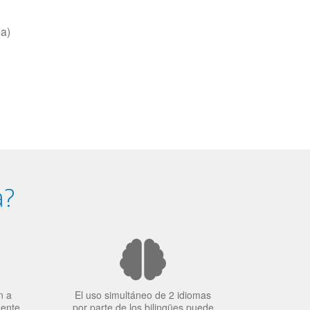
ea)
a?
n a
El uso simultáneo de 2 idiomas
mente
por parte de los bilingües puede