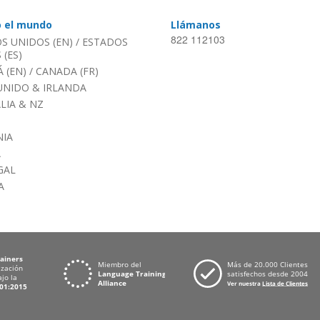
o el mundo
Llámanos
822 112103
S UNIDOS (EN)
/
ESTADOS
(ES)
 (EN)
/
CANADA (FR)
UNIDO & IRLANDA
LIA & NZ
IA
A
GAL
A