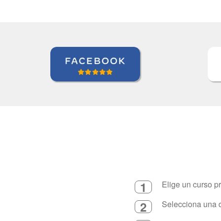
1
Elige un curso p
2
Selecciona una d