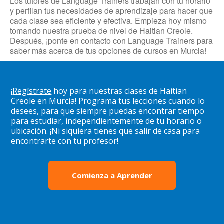
Los tutores de Language Trainers trabajan con tu horario
y perfilan tus necesidades de aprendizaje para hacer que
cada clase sea eficiente y efectiva. Empieza hoy mismo
tomando nuestra prueba de nivel de Haitian Creole.
Después, ¡ponte en contacto con Language Trainers para
saber más acerca de tus opciones de cursos en Murcia!
¡
Regístrate
hoy para nuestras clases de Haitian
Creole en Murcia! Programa tus lecciones cuando lo
desees, para que siempre puedas encontrar tiempo
para estudiar, independientemente de tu horario o
ubicación. ¡Ni siquiera tienes que salir de casa para
encontrarte con tu profesor!
Comienza a Aprender