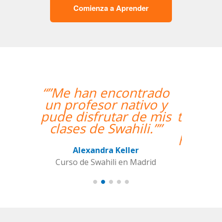
Comienza a Aprender
“”The course is going
well and Eugenia, my
teacher, is fantastic. My
communication skills
have improved greatly.
I'm really enjoying the
lessons!””
Miguel Eufrasio
Curso de Español en Barcelona,
Groupe GM