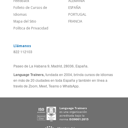
Empleos
CANADÁ (EN)
/
CANADA (FR)
Blog
REINO UNIDO & IRLANDA
Social
AUSTRALIA & NZ
Sitio Corporativo
BRASIL
Feedback
ALEMANIA
Folleto de Cursos de
ESPAÑA
Idiomas
PORTUGAL
Mapa del Sitio
FRANCIA
Política de Privacidad
Llámanos
822 112103
Paseo de La Habana 9, Madrid, 28036, España.
Language Trainers,
fundada en 2004, brinda cursos de idiomas
en más de 20 ciudades en toda España y también en línea a
través de Zoom, Meet, Teams o WhatsApp.