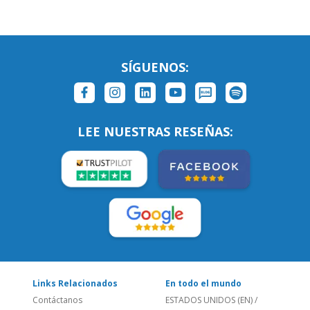
LEE NUESTRAS RESEÑAS:
Links Relacionados
En todo el mundo
Contáctanos
ESTADOS UNIDOS (EN)
/
¿Quienes somos?
ESTADOS UNIDOS (ES)
Empleos
CANADÁ (EN)
/
CANADA (FR)
Blog
REINO UNIDO & IRLANDA
Social
AUSTRALIA & NZ
Sitio Corporativo
BRASIL