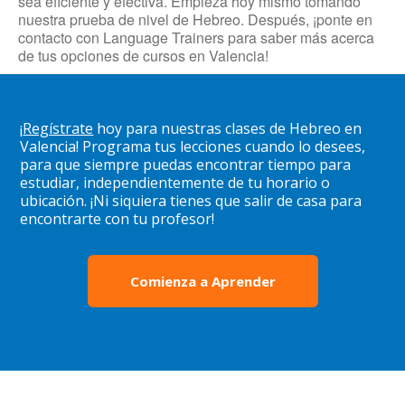
sea eficiente y efectiva. Empieza hoy mismo tomando
nuestra prueba de nivel de Hebreo. Después, ¡ponte en
contacto con Language Trainers para saber más acerca
de tus opciones de cursos en Valencia!
¡
Regístrate
hoy para nuestras clases de Hebreo en
Valencia! Programa tus lecciones cuando lo desees,
para que siempre puedas encontrar tiempo para
estudiar, independientemente de tu horario o
ubicación. ¡Ni siquiera tienes que salir de casa para
encontrarte con tu profesor!
Comienza a Aprender