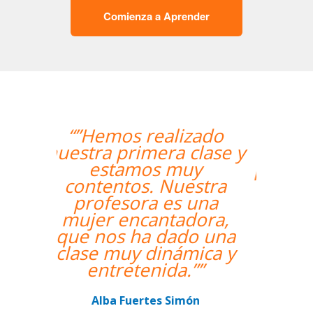
Comienza a Aprender
“”Me han encontrado
un profesor nativo y
pude disfrutar de mis
clases de Swahili.””
Alexandra Keller
Curso de Swahili en Madrid